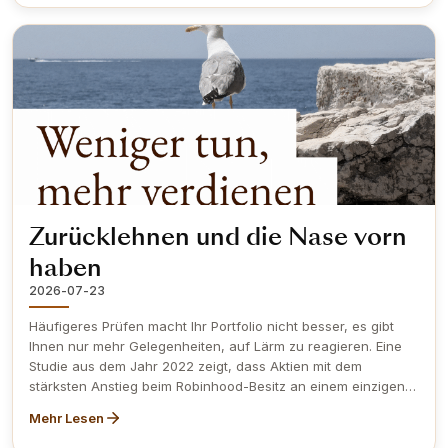
während eine Welle von Umstrukturierungen die Nachfrage
nach seinem Karriereberatungsgeschäft antreibt. In unserem
neuesten Blog zeigen wir, wie sich diese Geschichte
entwickelt hat, und warum Adecco nun in den Obermatt
Swiss Pearls Index (OMSP1) aufsteigt und VZ Holding ersetzt.
Zurücklehnen und die Nase vorn
haben
2026-07-23
Häufigeres Prüfen macht Ihr Portfolio nicht besser, es gibt
Ihnen nur mehr Gelegenheiten, auf Lärm zu reagieren. Eine
Studie aus dem Jahr 2022 zeigt, dass Aktien mit dem
stärksten Anstieg beim Robinhood-Besitz an einem einzigen
Tag in den folgenden Tagen underperformten, und
Mehr Lesen
Jahrzehnte zuvor ergab eine wegweisende Studie zu US-
Brokerage-Konten, dass die aktivsten Anleger 11.4% pro Jahr