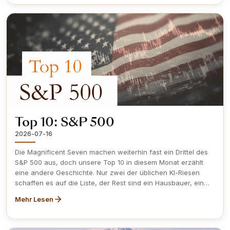
verdienten, während einfaches Halten des Marktes 17.9%
erbracht hätte. Unser neuester Blog zeigt, warum diese Lücke
besteht, und welcher Obermatt Rang je nach Kursrichtung zu
prüfen ist.
Top 10: S&P 500
2026-07-16
Die Magnificent Seven machen weiterhin fast ein Drittel des
S&P 500 aus, doch unsere Top 10 in diesem Monat erzählt
eine andere Geschichte. Nur zwei der üblichen KI-Riesen
schaffen es auf die Liste, der Rest sind ein Hausbauer, ein
Getreidehändler, ein Unternehmen für Tiergesundheit und ein
Mehr Lesen
Hersteller von Schlafapnoe-Geräten, von denen einige
gerade starke Quartalszahlen vorgelegt haben, die der Markt
kaum honoriert hat. In unserem neuesten Blog präsentieren