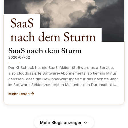
einschliesslich Branchen und Unternehmensgrössen, die der
SMI unterrepräsentiert. Lesen Sie weiter, welche Schweizer
Aktien diese Lücke füllen, und was ein genauerer Blick auf
die Ränge hinter Nestlé wirklich zeigt.
SaaS nach dem Sturm
2026-07-02
Der KI-Schock hat die SaaS-Aktien (Software as a Service,
also cloudbasierte Software-Abonnements) so tief ins Minus
gerissen, dass die Gewinnerwartungen für das nächste Jahr
im Software-Sektor zum ersten Mal unter den Durchschnitt
des Gesamtmarktes gefallen sind. Aber tiefere Kurse sind
Mehr Lesen
nicht dasselbe wie günstige Bewertungen, und der Obermatt
Value Rang macht diesen Unterschied bei zwölf der
bekanntesten SaaS-Namen aus Europa, Nordamerika und
dem asiatisch-pazifischen Raum deutlich sichtbar. Erfahren
Sie, welche Aktien diese Value-Analyse anführen und welche
Mehr Blogs anzeigen
in der Bewertung kaum gefallen sind.