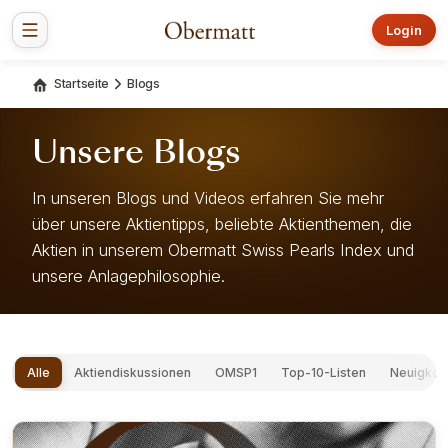
Login
Startseite
Blogs
Unsere Blogs
In unseren Blogs und Videos erfahren Sie mehr
über unsere Aktientipps, beliebte Aktienthemen, die
Aktien in unserem Obermatt Swiss Pearls Index und
unsere Anlagephilosophie.
Alle
Aktiendiskussionen
OMSP1
Top-10-Listen
Neuigkei