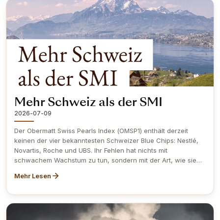
wir die Top-10-Aktien des S&P 500 nach unserer 360° Sicht
und neu auch nach Value.
Mehr Schweiz als der SMI
2026-07-09
Der Obermatt Swiss Pearls Index (OMSP1) enthält derzeit
keinen der vier bekanntesten Schweizer Blue Chips: Nestlé,
Novartis, Roche und UBS. Ihr Fehlen hat nichts mit
schwachem Wachstum zu tun, sondern mit der Art, wie sie
finanziert sind, ein Detail, das mehr über sie verrät, als ihr Ruf
Mehr Lesen
vermuten lässt. Das ist zugleich ein guter Einstieg in die
Frage, weshalb der OMSP1 so anders aussieht als der SMI:
Statt sich auf eine Handvoll bekannter Grosskonzerne zu
stützen, verteilen sich die 36 Titel über einen deutlich
breiteren Ausschnitt der Schweizer Wirtschaft,