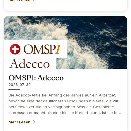
Länder auf. Gefiltert nach der Obermatt 360° Sicht, stammen
die Top-Unternehmen aus zehn verschiedenen Branchen,
ohne jede Überschneidung, von Dünger über Kugellager bis
zu einem dänischen Spediteur. Einige dieser Spitzenreiter sind
günstig bewertet. Andere tragen denselben Rang zu einem
deutlich höheren Preis. Diese Lücke, nicht das Wetter, ist die
eigentliche Geschichte.
OMSP1: Adecco
2026-07-30
Die Adecco-Aktie fiel Anfang des Jahres auf ein Allzeittief,
bevor sie eine der deutlicheren Erholungen hinlegte, die wir
bei Schweizer Aktien verfolgt haben. Was die Geschichte
interessanter macht als eine blosse Kurserholung, ist die KI-
Komponente dahinter: ein Personaldienstleister, der von
Mehr Lesen
genau der Disruption profitiert, die ihm eigentlich schaden
sollte, der eigene KI-Tools nutzt, um schneller zu werden,