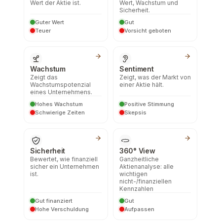
Wert der Aktie ist.
Wert, Wachstum und
Sicherheit.
Guter Wert
Gut
Teuer
Vorsicht geboten
Wachstum
Sentiment
Zeigt das
Zeigt, was der Markt von
Wachstumspotenzial
einer Aktie hält.
eines Unternehmens.
Hohes Wachstum
Positive Stimmung
Schwierige Zeiten
Skepsis
Sicherheit
360° View
Bewertet, wie finanziell
Ganzheitliche
sicher ein Unternehmen
Aktienanalyse: alle
ist.
wichtigen
nicht-/finanziellen
Kennzahlen
Gut finanziert
Gut
Hohe Verschuldung
Aufpassen