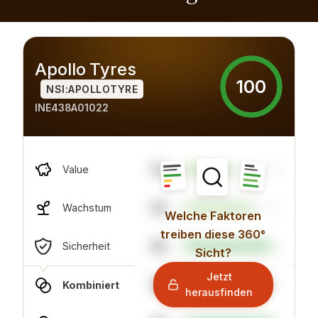
Apollo Tyres
100
NSI:APOLLOTYRE
INE438A01022
50
Value
69
Wachstum
Welche Faktoren
treiben diese 360°
88
Sicherheit
Sicht?
Jetzt
86
Kombiniert
herausfinden