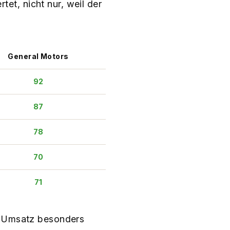
t, nicht nur, weil der
General Motors
92
87
78
70
71
em Umsatz besonders