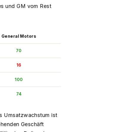
es und GM vom Rest
General Motors
70
16
100
74
as Umsatzwachstum ist
ehenden Geschäft