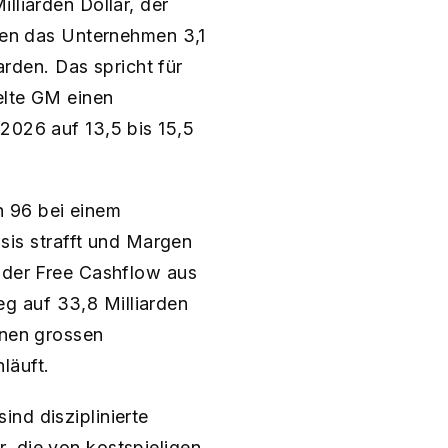
lliarden Dollar, der
eten das Unternehmen 3,1
arden. Das spricht für
elte GM einen
2026 auf 13,5 bis 15,5
 96 bei einem
is strafft und Margen
e der Free Cashflow aus
ieg auf 33,8 Milliarden
inen grossen
läuft.
nd disziplinierte
, die von kostspieligen