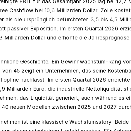
einigte EBIT für das Gesamtjahr 2025 lag bei 12,7 Mi
ree Cashflow bei 10,6 Milliarden Dollar. Zölle kost
er als die ursprünglich befürchteten 3,5 bis 4,5 Milli
t passiver Exposition. Im ersten Quartal 2026 erzi
3 Milliarden Dollar und erhöhte die Jahresprognose 
ähnliche Geschichte. Ein Gewinnwachstum-Rang von
on 45 zeigt ein Unternehmen, das seine Kostenbas
Topline nachlässt. Im ersten Quartal 2026 erreicht
9 Milliarden Euro, die industrielle Nettoliquidität st
nehmen, das Liquidität generiert, auch während es e
r 40 neuen Modellen zwischen 2025 und 2027 durch
nehmen ist eine klassische Wachstumsstory. Beide si
e aus einem schwierigen Umfeld machen. Für Anleger