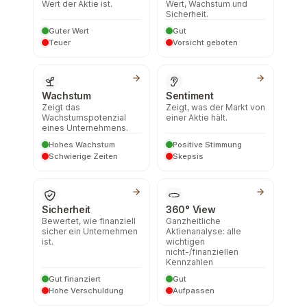
Wert der Aktie ist.
Wert, Wachstum und
Sicherheit.
Guter Wert
Gut
Teuer
Vorsicht geboten
Wachstum
Sentiment
Zeigt das
Zeigt, was der Markt von
Wachstumspotenzial
einer Aktie hält.
eines Unternehmens.
Hohes Wachstum
Positive Stimmung
Schwierige Zeiten
Skepsis
Sicherheit
360° View
Bewertet, wie finanziell
Ganzheitliche
sicher ein Unternehmen
Aktienanalyse: alle
ist.
wichtigen
nicht-/finanziellen
Kennzahlen
Gut finanziert
Gut
Hohe Verschuldung
Aufpassen