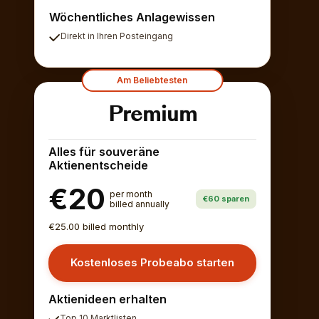
Wöchentliches Anlagewissen
Direkt in Ihren Posteingang
Am Beliebtesten
Premium
Alles für souveräne
Aktienentscheide
€20
per month
€60 sparen
billed annually
€25.00 billed monthly
Kostenloses Probeabo starten
Aktienideen erhalten
Top 10 Marktlisten