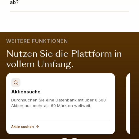
werden. Ein 360° Sicht Rang von 75 bedeutet, dass
ab?
Vorurteilen und Interessenkonflikten sind.
das Unternehmen besser aufgestellt ist als 75%
vergleichbarer Unternehmen. Ein hoher Wert zeigt,
Werden Sie Obermatt-Abonnent und sehen Sie alle
dass das Unternehmen in allen Bereichen stark ist; es
ähnlichen Aktien
hier
.
ist attraktiv bewertet, wächst nachhaltig, ist finanziell
stabil und wird vom Markt geschätzt.
Mehr erfahren
.
WEITERE FUNKTIONEN
Nutzen Sie die Plattform in
vollem Umfang.
Aktiensuche
Akt
Durchsuchen Sie eine Datenbank mit über 6.500
Find
Aktien aus mehr als 60 Märkten weltweit.
Aktie suchen
Akti