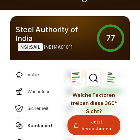
Steel Authority of
77
India
NSI:SAIL
INE114A01011
42
Value
92
Wachstum
Welche Faktoren
treiben diese 360°
67
Sicherheit
Sicht?
Jetzt
89
Kombiniert
herausfinden