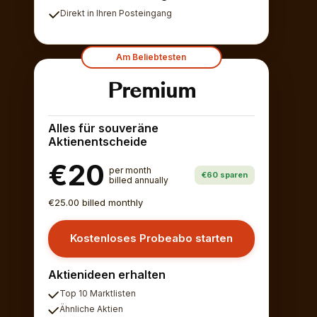
Direkt in Ihren Posteingang
Am Beliebtesten
Premium
Alles für souveräne
Aktienentscheide
€20
per month
€60 sparen
billed annually
€25.00 billed monthly
Kostenloses Probeabo starten
Aktienideen erhalten
Top 10 Marktlisten
Ähnliche Aktien