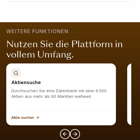
Werden Sie Obermatt-Abonnent und sehen Sie alle
das Unternehmen besser aufgestellt ist als 75%
ähnlichen Aktien
hier
.
vergleichbarer Unternehmen. Ein hoher Wert zeigt,
dass das Unternehmen in allen Bereichen stark ist; es
ist attraktiv bewertet, wächst nachhaltig, ist finanziell
WEITERE FUNKTIONEN
stabil und wird vom Markt geschätzt.
Mehr erfahren
.
Nutzen Sie die Plattform in
vollem Umfang.
Aktiensuche
Akt
Durchsuchen Sie eine Datenbank mit über 6.500
Find
Aktien aus mehr als 60 Märkten weltweit.
Aktie suchen
Akti