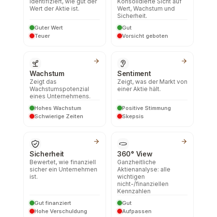
Identifiziert, wie gut der
Konsolidierte Sicht auf
Wert der Aktie ist.
Wert, Wachstum und
Sicherheit.
Guter Wert
Gut
Teuer
Vorsicht geboten
Wachstum
Sentiment
Zeigt das
Zeigt, was der Markt von
Wachstumspotenzial
einer Aktie hält.
eines Unternehmens.
Hohes Wachstum
Positive Stimmung
Schwierige Zeiten
Skepsis
Sicherheit
360° View
Bewertet, wie finanziell
Ganzheitliche
sicher ein Unternehmen
Aktienanalyse: alle
ist.
wichtigen
nicht-/finanziellen
Kennzahlen
Gut finanziert
Gut
Hohe Verschuldung
Aufpassen