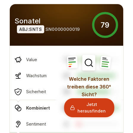
Sonatel
79
ABJ:SNTS
SN0000000019
71
Value
91
Wachstum
Welche Faktoren
treiben diese 360°
78
Sicherheit
Sicht?
Jetzt
100
Kombiniert
herausfinden
8
Sentiment