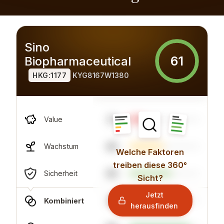
Sino
61
Biopharmaceutical
HKG:1177
KYG8167W1380
21
Value
49
Wachstum
Welche Faktoren
treiben diese 360°
60
Sicherheit
Sicht?
Jetzt
32
Kombiniert
herausfinden