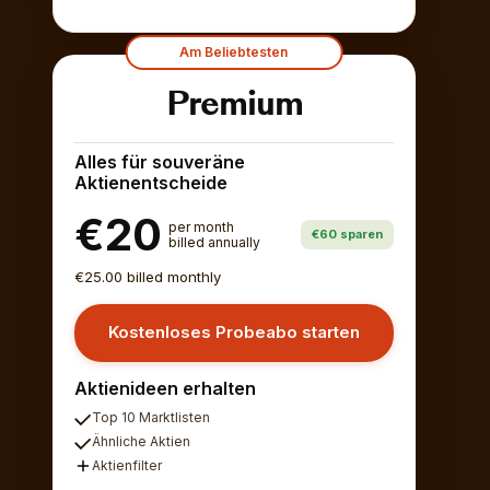
Am Beliebtesten
Premium
Alles für souveräne
Aktienentscheide
€20
per month
€60 sparen
billed annually
€25.00 billed monthly
Kostenloses Probeabo starten
Aktienideen erhalten
Top 10 Marktlisten
Ähnliche Aktien
Aktienfilter