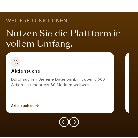
ähnlichen Aktien
hier
.
ist attraktiv bewertet, wächst nachhaltig, ist finanziell
stabil und wird vom Markt geschätzt.
Mehr erfahren
.
WEITERE FUNKTIONEN
Nutzen Sie die Plattform in
vollem Umfang.
Aktiensuche
Akt
Durchsuchen Sie eine Datenbank mit über 6.500
Find
Aktien aus mehr als 60 Märkten weltweit.
Aktie suchen
Akti