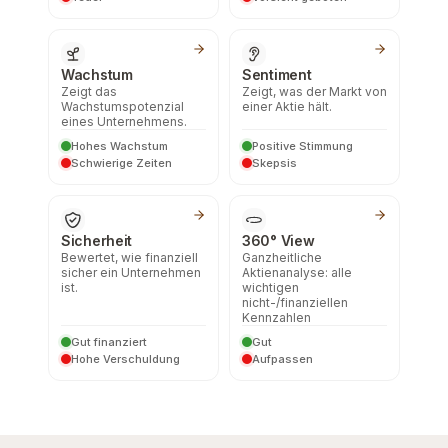
Wachstum
Sentiment
Zeigt das
Zeigt, was der Markt von
Wachstumspotenzial
einer Aktie hält.
eines Unternehmens.
Hohes Wachstum
Positive Stimmung
Schwierige Zeiten
Skepsis
Sicherheit
360° View
Bewertet, wie finanziell
Ganzheitliche
sicher ein Unternehmen
Aktienanalyse: alle
ist.
wichtigen
nicht-/finanziellen
Kennzahlen
Gut finanziert
Gut
Hohe Verschuldung
Aufpassen