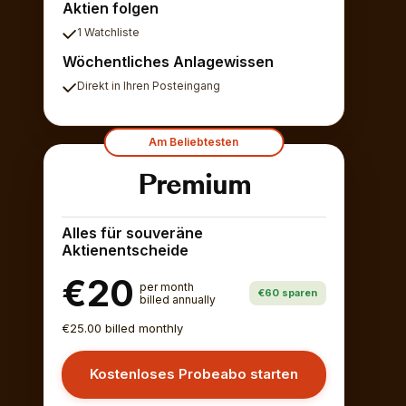
Aktien folgen
1 Watchliste
Wöchentliches Anlagewissen
Direkt in Ihren Posteingang
Am Beliebtesten
Premium
Alles für souveräne
Aktienentscheide
€20
per month
€60 sparen
billed annually
€25.00 billed monthly
Kostenloses Probeabo starten