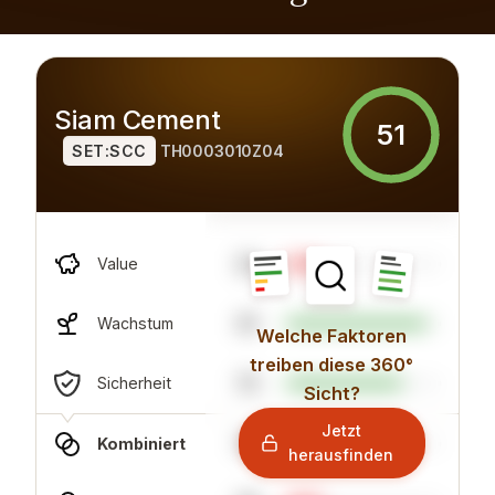
Siam Cement
51
SET:SCC
TH0003010Z04
23
Value
91
Wachstum
Welche Faktoren
treiben diese 360°
75
Sicherheit
Sicht?
Jetzt
79
Kombiniert
herausfinden