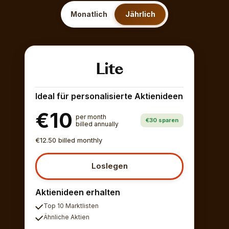
Monatlich
Jährlich
Lite
Ideal für personalisierte Aktienideen
€10
per month
€30 sparen
billed annually
€12.50 billed monthly
Loslegen
Aktienideen erhalten
Top 10 Marktlisten
Ähnliche Aktien