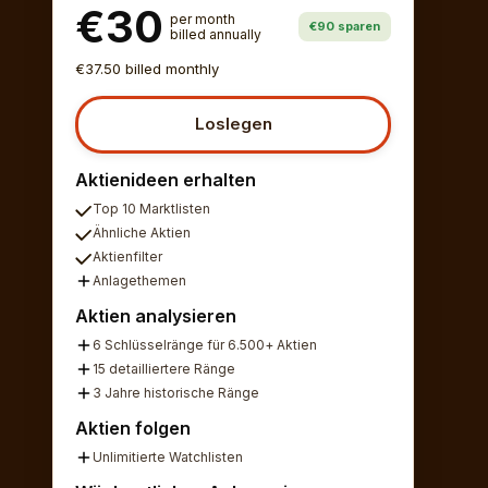
€30
per month
€90 sparen
billed annually
€37.50 billed monthly
Loslegen
Aktienideen erhalten
Top 10 Marktlisten
Ähnliche Aktien
Aktienfilter
Anlagethemen
Aktien analysieren
6 Schlüsselränge für 6.500+ Aktien
15 detailliertere Ränge
3 Jahre historische Ränge
Aktien folgen
Unlimitierte Watchlisten