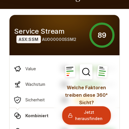
Service Stream
89
ASX:SSM
AU000000SSM2
74
Value
65
Wachstum
Welche Faktoren
treiben diese 360°
48
Sicherheit
Sicht?
Jetzt
77
Kombiniert
herausfinden