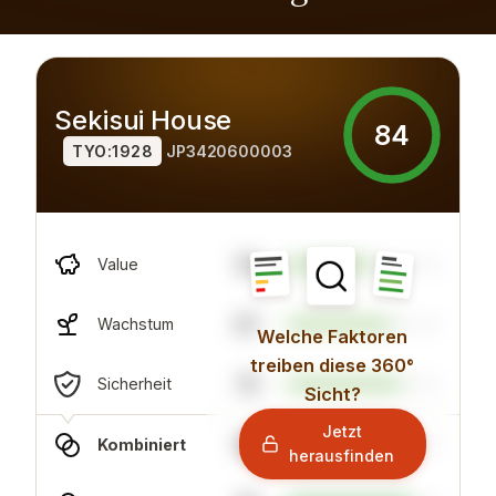
Sekisui House
84
TYO:1928
JP3420600003
55
Value
67
Wachstum
Welche Faktoren
treiben diese 360°
74
Sicherheit
Sicht?
Jetzt
69
Kombiniert
herausfinden