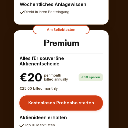
Wöchentliches Anlagewissen
Direkt in Ihren Posteingang
Am Beliebtesten
Premium
Alles für souveräne
Aktienentscheide
€20
per month
€60 sparen
billed annually
€25.00 billed monthly
Kostenloses Probeabo starten
Aktienideen erhalten
Top 10 Marktlisten