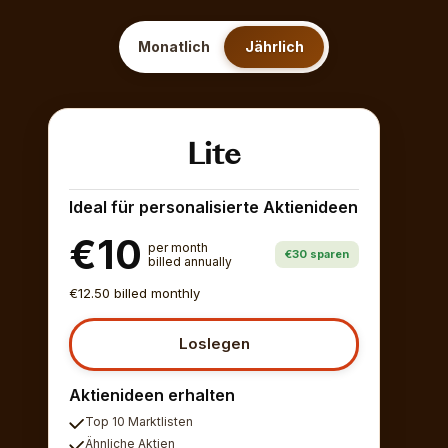
Monatlich
Jährlich
Lite
Ideal für personalisierte Aktienideen
€10
per month
€30 sparen
billed annually
€12.50 billed monthly
Loslegen
Aktienideen erhalten
Top 10 Marktlisten
Ähnliche Aktien