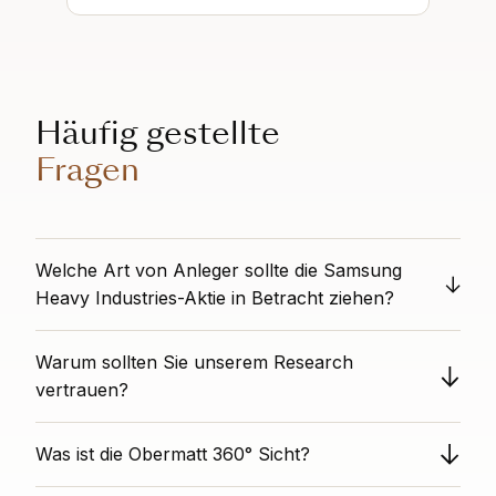
Häufig gestellte
Fragen
Welche Art von Anleger sollte die Samsung
Heavy Industries-Aktie in Betracht ziehen?
Dies ist ein klassischer, risikoreicher Wachstumswert:
Warum sollten Sie unserem Research
Hohes Wachstum und positive Stimmung überwiegen
den geringen Value Rang (teuer) und die riskante
vertrauen?
Finanzierung. Dies ist für aggressive Wachstums-
Obermatt bietet unvoreingenommene Aktienanalysen
Investoren, die sich mit dem hohen Preis und Risiko
Was ist die Obermatt 360° Sicht?
als völlig unabhängige Drittpartei. Wir haben keine
wohlfühlen und glauben, dass die Wachstumsstory die
Interessenkonflikte mit einzelnen Titeln. Unsere
Kosten rechtfertigt.