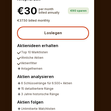
€30
per month
€90 sparen
billed annually
€37.50 billed monthly
Loslegen
Aktienideen erhalten
Top 10 Marktlisten
Ähnliche Aktien
Aktienfilter
Anlagethemen
Aktien analysieren
6 Schlüsselränge für 6.500+ Aktien
15 detailliertere Ränge
3 Jahre historische Ränge
Aktien folgen
Unlimitierte Watchlisten