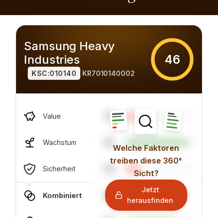
Samsung Heavy
46
Industries
KSC:010140
KR7010140002
13
Value
91
Wachstum
Welche Faktoren
treiben diese 360°
19
Sicherheit
Sicht?
Jetzt
31
Kombiniert
herausfinden