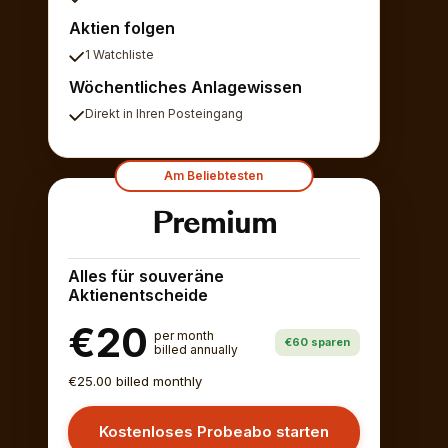
Aktien folgen
1 Watchliste
Wöchentliches Anlagewissen
Direkt in Ihren Posteingang
Am Beliebtesten
Premium
Alles für souveräne
Aktienentscheide
€20
per month
€60 sparen
billed annually
€25.00 billed monthly
Kostenloses Probeabo starten