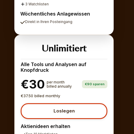
3 Watchlisten
Wöchentliches Anlagewissen
Direkt in Ihren Posteingang
Unlimitiert
Alle Tools und Analysen auf
Knopfdruck
€30
per month
€90 sparen
billed annually
€37.50 billed monthly
Loslegen
Aktienideen erhalten