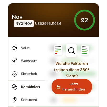
Nov
92
NYQ:NOV
US62955J1034
88
Value
58
Wachstum
Welche Faktoren
treiben diese 360°
100
Sicherheit
Sicht?
Jetzt
96
Kombiniert
herausfinden
43
Sentiment