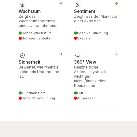
Wachstum
Sentiment
Zeigt das
Zeigt, was der Markt von
Wachstumspotenzial
einer Aktie hält.
eines Unternehmens.
Hohes Wachstum
Positive Stimmung
Schwierige Zeiten
Skepsis
Sicherheit
360° View
Bewertet, wie finanziell
Ganzheitliche
sicher ein Unternehmen
Aktienanalyse: alle
ist.
wichtigen
nicht-/finanziellen
Kennzahlen
Gut finanziert
Gut
Hohe Verschuldung
Aufpassen