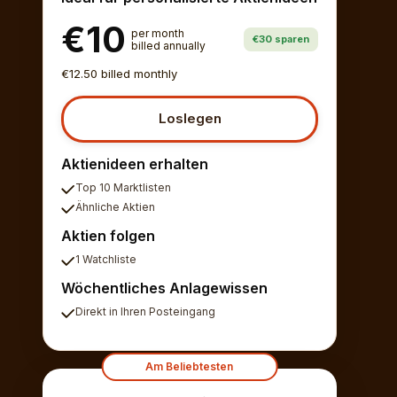
€10
per month
€30 sparen
billed annually
€12.50 billed monthly
Loslegen
Aktienideen erhalten
Top 10 Marktlisten
Ähnliche Aktien
Aktien folgen
1 Watchliste
Wöchentliches Anlagewissen
Direkt in Ihren Posteingang
Am Beliebtesten