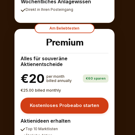
Wöchentliches Anlagewissen
Direkt in Ihren Posteingang
Am Beliebtesten
Premium
Alles für souveräne
Aktienentscheide
€20
per month
€60 sparen
billed annually
€25.00 billed monthly
Kostenloses Probeabo starten
Aktienideen erhalten
Top 10 Marktlisten