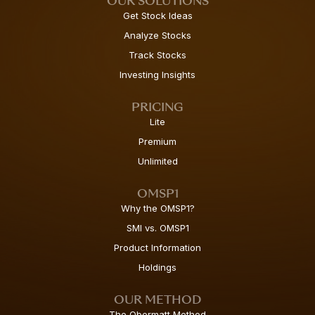
OUR SOLUTIONS
Get Stock Ideas
Analyze Stocks
Track Stocks
Investing Insights
PRICING
Lite
Premium
Unlimited
OMSP1
Why the OMSP1?
SMI vs. OMSP1
Product Information
Holdings
OUR METHOD
The Obermatt Method