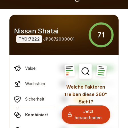
Nissan Shatai
71
TYO:7222
JP3672000001
98
Value
67
Wachstum
Welche Faktoren
treiben diese 360°
34
Sicherheit
Sicht?
Jetzt
82
Kombiniert
herausfinden