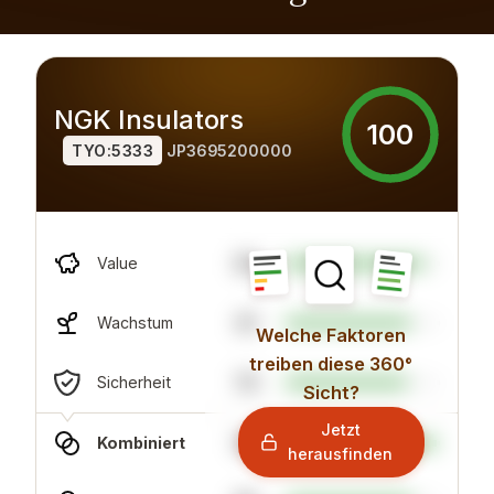
NGK Insulators
100
TYO:5333
JP3695200000
90
Value
81
Wachstum
Welche Faktoren
treiben diese 360°
79
Sicherheit
Sicht?
Jetzt
98
Kombiniert
herausfinden