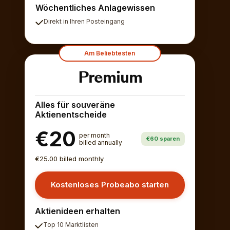
Wöchentliches Anlagewissen
Direkt in Ihren Posteingang
Am Beliebtesten
Premium
Alles für souveräne
Aktienentscheide
€20
per month
€60 sparen
billed annually
€25.00 billed monthly
Kostenloses Probeabo starten
Aktienideen erhalten
Top 10 Marktlisten