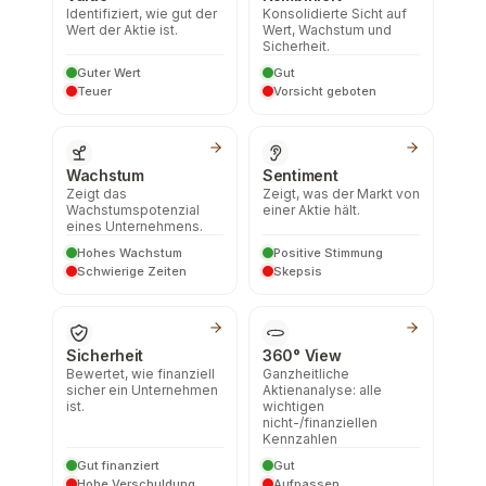
Identifiziert, wie gut der
Konsolidierte Sicht auf
Wert der Aktie ist.
Wert, Wachstum und
Sicherheit.
Guter Wert
Gut
Teuer
Vorsicht geboten
Wachstum
Sentiment
Zeigt das
Zeigt, was der Markt von
Wachstumspotenzial
einer Aktie hält.
eines Unternehmens.
Hohes Wachstum
Positive Stimmung
Schwierige Zeiten
Skepsis
Sicherheit
360° View
Bewertet, wie finanziell
Ganzheitliche
sicher ein Unternehmen
Aktienanalyse: alle
ist.
wichtigen
nicht-/finanziellen
Kennzahlen
Gut finanziert
Gut
Hohe Verschuldung
Aufpassen