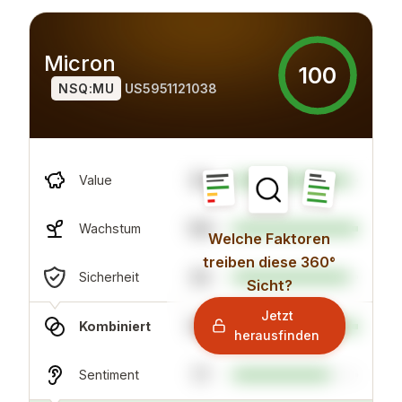
Micron
100
NSQ:MU
US5951121038
94
Value
100
Wachstum
Welche Faktoren
treiben diese 360°
93
Sicherheit
Sicht?
Jetzt
100
Kombiniert
herausfinden
77
Sentiment