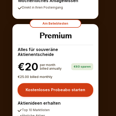
Wöchentliches Anlagewissen
Direkt in Ihren Posteingang
Am Beliebtesten
Premium
Alles für souveräne
Aktienentscheide
€20
per month
€60 sparen
billed annually
€25.00 billed monthly
Kostenloses Probeabo starten
Aktienideen erhalten
Top 10 Marktlisten
Ähnliche Aktien