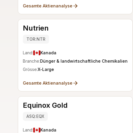
Gesamte Aktienanalyse
Nutrien
TOR:NTR
Land:
Kanada
Branche:
Dünger & landwirtschaftliche Chemikalien
Grösse:
X-Large
Gesamte Aktienanalyse
Equinox Gold
ASQ:EQX
Land:
Kanada