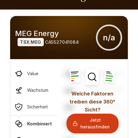
MEG Energy
n/a
TSX:MEG
CA5527041084
n/a
Value
n/a
Wachstum
Welche Faktoren
treiben diese 360°
n/a
Sicherheit
Sicht?
Jetzt
n/a
Kombiniert
herausfinden