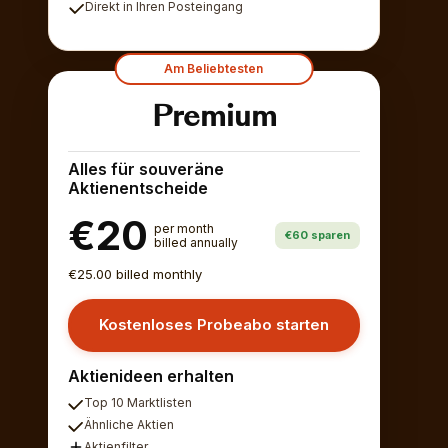
Direkt in Ihren Posteingang
Am Beliebtesten
Premium
Alles für souveräne
Aktienentscheide
€20
per month
€60 sparen
billed annually
€25.00 billed monthly
Kostenloses Probeabo starten
Aktienideen erhalten
Top 10 Marktlisten
Ähnliche Aktien
Aktienfilter