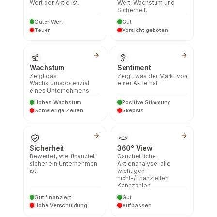
Wert der Aktie ist.
Wert, Wachstum und
Sicherheit.
Guter Wert
Gut
Teuer
Vorsicht geboten
Wachstum
Sentiment
Zeigt das
Zeigt, was der Markt von
Wachstumspotenzial
einer Aktie hält.
eines Unternehmens.
Hohes Wachstum
Positive Stimmung
Schwierige Zeiten
Skepsis
Sicherheit
360° View
Bewertet, wie finanziell
Ganzheitliche
sicher ein Unternehmen
Aktienanalyse: alle
ist.
wichtigen
nicht-/finanziellen
Kennzahlen
Gut finanziert
Gut
Hohe Verschuldung
Aufpassen