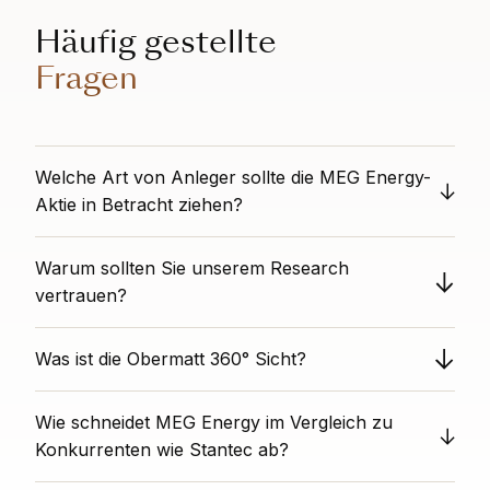
Häufig gestellte
Fragen
Welche Art von Anleger sollte die MEG Energy-
Aktie in Betracht ziehen?
n/a
Warum sollten Sie unserem Research
vertrauen?
Obermatt bietet unvoreingenommene Aktienanalysen
Was ist die Obermatt 360° Sicht?
als völlig unabhängige Drittpartei. Wir haben keine
Interessenkonflikte mit einzelnen Titeln. Unsere
Der 360° Sicht Rang zeigt die Gesamtleistung eines
datengestützten Analysen basieren auf Algorithmen,
Wie schneidet MEG Energy im Vergleich zu
Unternehmens über alle wichtigen finanziellen und
die wir in den letzten zwölf Jahren entwickelt haben,
nicht-finanziellen Kennzahlen, die von Obermatt erfasst
Konkurrenten wie Stantec ab?
und bieten Ihnen Analysen, die frei von persönlichen
werden. Ein 360° Sicht Rang von 75 bedeutet, dass
Vorurteilen und Interessenkonflikten sind.