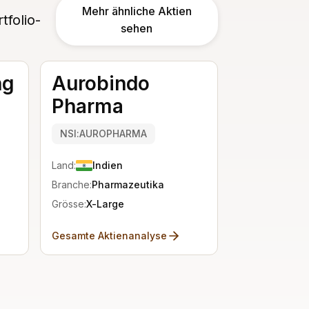
Mehr ähnliche Aktien
tfolio-
sehen
ng
Aurobindo
Pharma
NSI:AUROPHARMA
Land:
Indien
Branche:
Pharmazeutika
Grösse:
X-Large
Gesamte Aktienanalyse