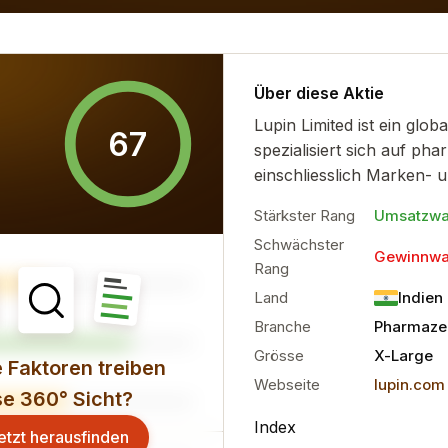
timent und die finanzielle...
mehr
Über diese Aktie
Lupin Limited ist ein gl
67
spezialisiert sich auf ph
einschliesslich Marken- u
Stärkster Rang
Umsatzw
Schwächster
Gewinnw
Rang
Land
Indien
Branche
Pharmaze
Grösse
X-Large
 Faktoren treiben
Webseite
lupin.com
se 360° Sicht?
Index
etzt herausfinden