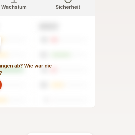
Wachstum
Sicherheit
2023
16
53
rängen ab? Wie war die
13
?
35
1