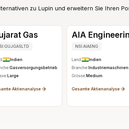
ernativen zu Lupin und erweitern Sie Ihren Por
ujarat Gas
AIA Engineeri
SI:GUJGASLTD
NSI:AIAENG
d:
Indien
Land:
Indien
nche:
Gasversorgungsbetriebe
Branche:
Industriemaschinen
sse:
Large
Grösse:
Medium
amte Aktienanalyse
Gesamte Aktienanalyse