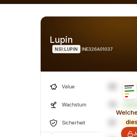
ich zu Alternativen), ist das allgemeine professionelle Sen
Lupin
NSI:LUPIN
INE326A01037
38
Value
74
Wachstum
Welche
die
47
Sicherheit
J