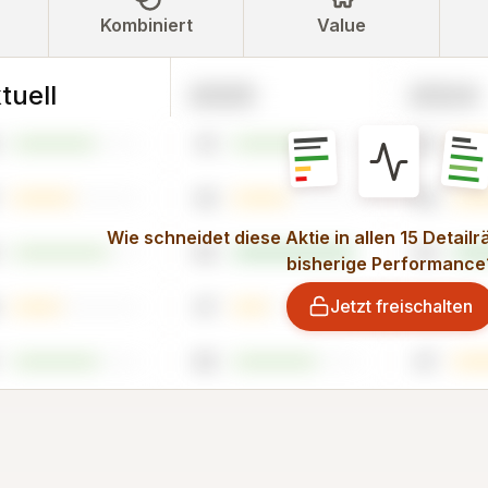
Kombiniert
Value
tuell
2025
2024
61
39
43
49
Wie schneidet diese Aktie in allen 15 Detail
95
93
bisherige Performance
Jetzt freischalten
27
15
65
47