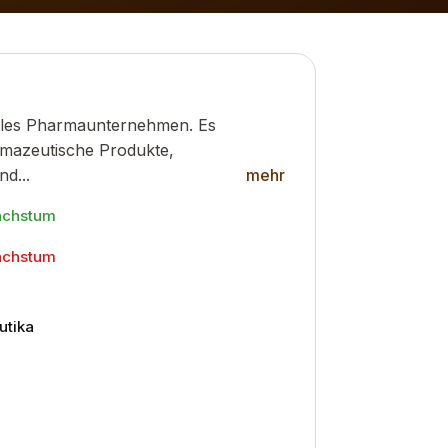
obales Pharmaunternehmen. Es
armazeutische Produkte,
nd...
mehr
achstum
achstum
utika