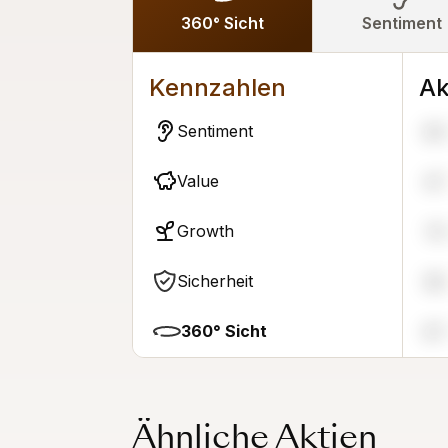
360° Sicht
Sentiment
Kennzahlen
Ak
Sentiment
64
Value
47
Growth
74
Sicherheit
38
360° Sicht
67
Ähnliche Aktien