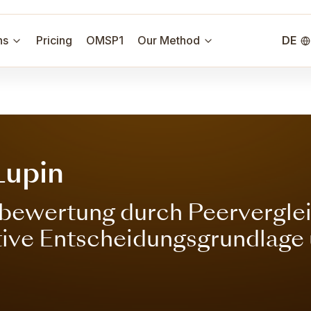
ns
Pricing
OMSP1
Our Method
DE
Lupin
ewertung durch Peervergleic
ktive Entscheidungsgrundlage