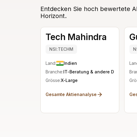
Entdecken Sie hoch bewertete Alt
Horizont.
Tech Mahindra
G
NSI:TECHM
N
Land:
Indien
Lan
Branche:
IT-Beratung & andere Dienste
Bra
Grösse:
X-Large
Grö
Gesamte Aktienanalyse
Ges