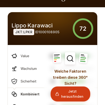
Lippo Karawaci
72
JKT:LPKR
ID1000108905
86
Value
1
Wachstum
Welche Faktoren
treiben diese 360°
74
Sicherheit
Sicht?
Jetzt
57
Kombiniert
herausfinden