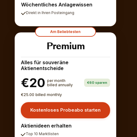
Wöchentliches Anlagewissen
Direkt in Ihren Posteingang
Am Beliebtesten
Premium
Alles für souveräne
Aktienentscheide
€20
per month
€60 sparen
billed annually
€25.00 billed monthly
Kostenloses Probeabo starten
Aktienideen erhalten
Top 10 Marktlisten