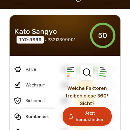
Kato Sangyo
50
TYO:9869
JP3213300001
74
Value
45
Wachstum
Welche Faktoren
treiben diese 360°
49
Sicherheit
Sicht?
Jetzt
55
Kombiniert
herausfinden