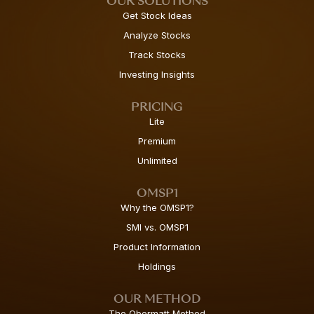
OUR SOLUTIONS
Get Stock Ideas
Analyze Stocks
Track Stocks
Investing Insights
PRICING
Lite
Premium
Unlimited
OMSP1
Why the OMSP1?
SMI vs. OMSP1
Product Information
Holdings
OUR METHOD
The Obermatt Method