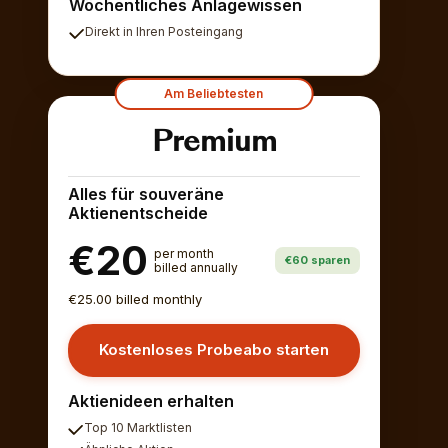
Wöchentliches Anlagewissen
Direkt in Ihren Posteingang
Am Beliebtesten
Premium
Alles für souveräne
Aktienentscheide
€20
per month
€60 sparen
billed annually
€25.00 billed monthly
Kostenloses Probeabo starten
Aktienideen erhalten
Top 10 Marktlisten