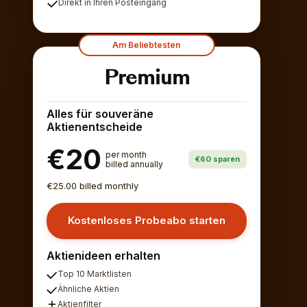
Direkt in Ihren Posteingang
Am Beliebtesten
Premium
Alles für souveräne
Aktienentscheide
€20
per month
€60 sparen
billed annually
€25.00 billed monthly
Kostenloses Probeabo starten
Aktienideen erhalten
Top 10 Marktlisten
Ähnliche Aktien
Aktienfilter