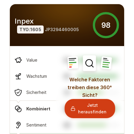
Inpex
98
TYO:1605
JP3294460005
94
Value
95
Wachstum
Welche Faktoren
treiben diese 360°
61
Sicherheit
Sicht?
Jetzt
96
Kombiniert
herausfinden
68
Sentiment