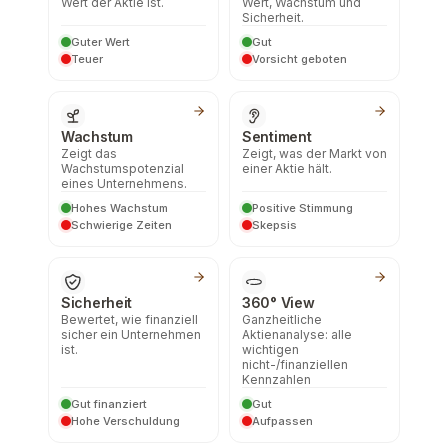
Wert der Aktie ist.
Wert, Wachstum und
Sicherheit.
Guter Wert
Gut
Teuer
Vorsicht geboten
Wachstum
Sentiment
Zeigt das
Zeigt, was der Markt von
Wachstumspotenzial
einer Aktie hält.
eines Unternehmens.
Hohes Wachstum
Positive Stimmung
Schwierige Zeiten
Skepsis
Sicherheit
360° View
Bewertet, wie finanziell
Ganzheitliche
sicher ein Unternehmen
Aktienanalyse: alle
ist.
wichtigen
nicht-/finanziellen
Kennzahlen
Gut finanziert
Gut
Hohe Verschuldung
Aufpassen