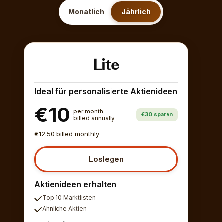
Monatlich
Jährlich
Lite
Ideal für personalisierte Aktienideen
€10
per month
€30 sparen
billed annually
€12.50 billed monthly
Loslegen
Aktienideen erhalten
Top 10 Marktlisten
Ähnliche Aktien