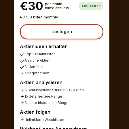
€30
per month
€90 sparen
billed annually
€37.50 billed monthly
Loslegen
Aktienideen erhalten
Top 10 Marktlisten
Ähnliche Aktien
Aktienfilter
Anlagethemen
Aktien analysieren
6 Schlüsselränge für 6.500+ Aktien
15 detailliertere Ränge
3 Jahre historische Ränge
Aktien folgen
Unlimitierte Watchlisten
Wöchentliches Anlagewissen