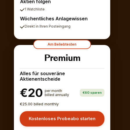
Aktien folgen
1 Watchliste
Wöchentliches Anlagewissen
Direkt in Ihren Posteingang
Am Beliebtesten
Premium
Alles für souveräne
Aktienentscheide
€20
per month
€60 sparen
billed annually
€25.00 billed monthly
Kostenloses Probeabo starten