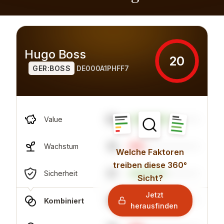
Hugo Boss
20
GER:BOSS
DE000A1PHFF7
59
Value
19
Wachstum
Welche Faktoren
treiben diese 360°
51
Sicherheit
Sicht?
Jetzt
39
Kombiniert
herausfinden