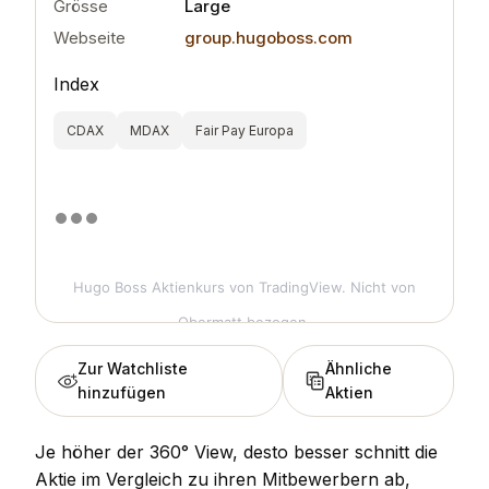
Grösse
Large
Webseite
group.hugoboss.com
Index
CDAX
MDAX
Fair Pay Europa
Hugo Boss Aktienkurs
von TradingView. Nicht von
Obermatt bezogen.
Zur Watchliste
Ähnliche
hinzufügen
Aktien
Je höher der 360° View, desto besser schnitt die
Aktie im Vergleich zu ihren Mitbewerbern ab,