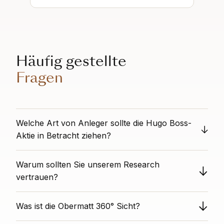
Häufig gestellte
Fragen
Welche Art von Anleger sollte die Hugo Boss-
Aktie in Betracht ziehen?
Diese Aktie bietet guten Wert bei sicherer
Warum sollten Sie unserem Research
Finanzierung, weist aber geringes Wachstum und
negative Stimmung auf. Sie ist eine gute Option für
vertrauen?
vorsichtige Value-Investoren, die Stabilität suchen,
Obermatt bietet unvoreingenommene Aktienanalysen
aber eine geringe Dynamik und skeptische
Was ist die Obermatt 360° Sicht?
als völlig unabhängige Drittpartei. Wir haben keine
Expertenmeinungen tolerieren können.
Interessenkonflikte mit einzelnen Titeln. Unsere