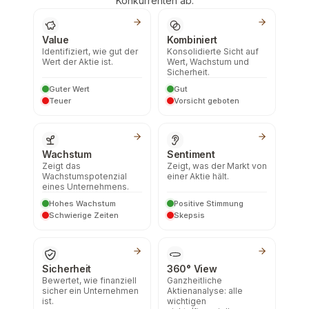
Konkurrenten ab.
Value
Kombiniert
Identifiziert, wie gut der
Konsolidierte Sicht auf
Wert der Aktie ist.
Wert, Wachstum und
Sicherheit.
Guter Wert
Gut
Teuer
Vorsicht geboten
Wachstum
Sentiment
Zeigt das
Zeigt, was der Markt von
Wachstumspotenzial
einer Aktie hält.
eines Unternehmens.
Hohes Wachstum
Positive Stimmung
Schwierige Zeiten
Skepsis
Sicherheit
360° View
Bewertet, wie finanziell
Ganzheitliche
sicher ein Unternehmen
Aktienanalyse: alle
ist.
wichtigen