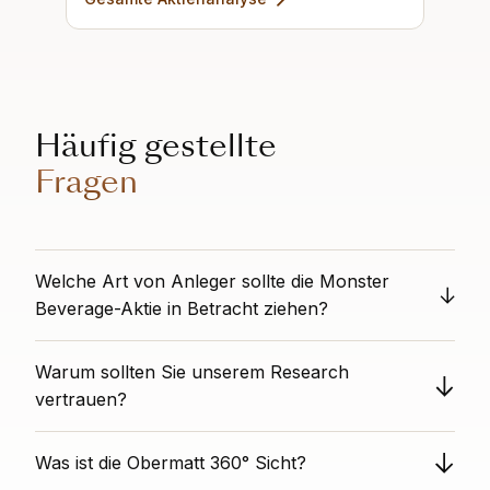
Häufig gestellte
Fragen
Welche Art von Anleger sollte die Monster
Beverage-Aktie in Betracht ziehen?
Diese Aktie bietet eine hohe Wachstumschance bei
Warum sollten Sie unserem Research
sicherer Finanzierung und positiver Stimmung. Sie ist
typischerweise teuer (tiefer Value Rang), da Investoren
vertrauen?
einen Aufschlag für hohe Leistung zahlen. Sie ist für
Obermatt bietet unvoreingenommene Aktienanalysen
wachstumsorientierte Investoren gedacht, die bereit
Was ist die Obermatt 360° Sicht?
als völlig unabhängige Drittpartei. Wir haben keine
sind, für eine Aktie mit starker Zukunftsdynamik einen
Interessenkonflikte mit einzelnen Titeln. Unsere
Aufschlag zu zahlen.