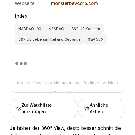
Webseite
monsterbevcorp.com
Index
NASDAQ 100
NASDAQ
S&P US Konsum
S&P US Lebensmittel und Getränke
S&P 500
Monster Beverage Aktienkurs
von TradingView. Nicht
von Obermatt bezogen.
Zur Watchliste
Ähnliche
hinzufügen
Aktien
Je höher der 360° View, desto besser schnitt die