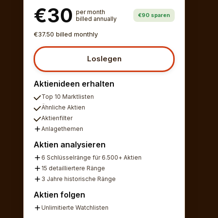
€30
per month
€90 sparen
billed annually
€37.50 billed monthly
Loslegen
Aktienideen erhalten
Top 10 Marktlisten
Ähnliche Aktien
Aktienfilter
Anlagethemen
Aktien analysieren
6 Schlüsselränge für 6.500+ Aktien
15 detailliertere Ränge
3 Jahre historische Ränge
Aktien folgen
Unlimitierte Watchlisten