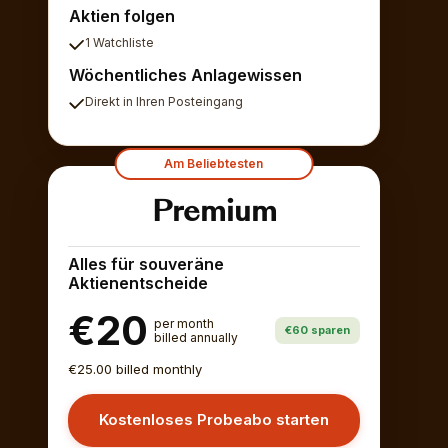
Aktien folgen
1 Watchliste
Wöchentliches Anlagewissen
Direkt in Ihren Posteingang
Am Beliebtesten
Premium
Alles für souveräne
Aktienentscheide
€20
per month
€60 sparen
billed annually
€25.00 billed monthly
Kostenloses Probeabo starten