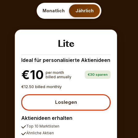
Monatlich
Jährlich
Lite
Ideal für personalisierte Aktienideen
€10
per month
€30 sparen
billed annually
€12.50 billed monthly
Loslegen
Aktienideen erhalten
Top 10 Marktlisten
Ähnliche Aktien