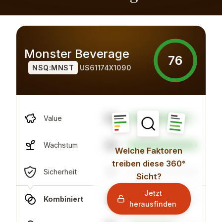
Monster Beverage
76
NSQ:MNST
US61174X1090
88
Value
99
Wachstum
Welche Faktoren
treiben diese 360°
1
Sicherheit
Sicht?
Jetzt
71
Kombiniert
herausfinden