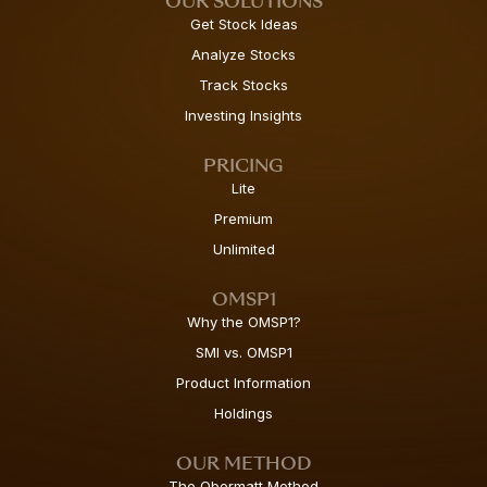
OUR SOLUTIONS
Get Stock Ideas
Analyze Stocks
Track Stocks
Investing Insights
PRICING
Lite
Premium
Unlimited
OMSP1
Why the OMSP1?
SMI vs. OMSP1
Product Information
Holdings
OUR METHOD
The Obermatt Method