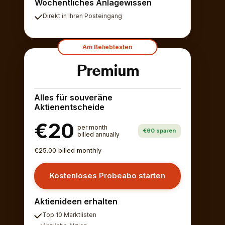
Wöchentliches Anlagewissen
Direkt in Ihren Posteingang
Am Beliebtesten
Premium
Alles für souveräne
Aktienentscheide
€20
per month
€60 sparen
billed annually
€25.00 billed monthly
Kostenloses Probeabo starten
Aktienideen erhalten
Top 10 Marktlisten