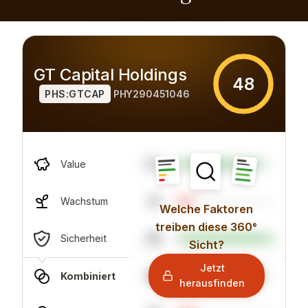
GT Capital Holdings
48
PHS:GTCAP
PHY290451046
87
Value
14
Wachstum
Welche Faktoren
treiben diese 360°
98
Sicherheit
Sicht?
Jetzt
89
Kombiniert
herausfinden