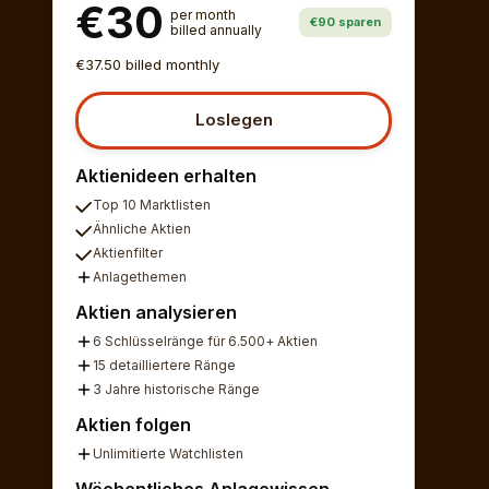
€30
per month
€90 sparen
billed annually
€37.50 billed monthly
Loslegen
Aktienideen erhalten
Top 10 Marktlisten
Ähnliche Aktien
Aktienfilter
Anlagethemen
Aktien analysieren
6 Schlüsselränge für 6.500+ Aktien
15 detailliertere Ränge
3 Jahre historische Ränge
Aktien folgen
Unlimitierte Watchlisten
Wöchentliches Anlagewissen