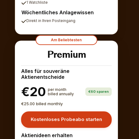
1 Watchliste
Wöchentliches Anlagewissen
Direkt in Ihren Posteingang
Am Beliebtesten
Premium
Alles für souveräne
Aktienentscheide
€20
per month
€60 sparen
billed annually
€25.00 billed monthly
Kostenloses Probeabo starten
Aktienideen erhalten