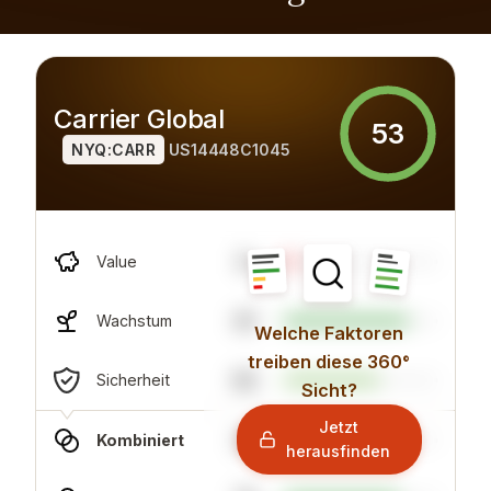
Carrier Global
53
NYQ:CARR
US14448C1045
8
Value
81
Wachstum
Welche Faktoren
treiben diese 360°
62
Sicherheit
Sicht?
Jetzt
34
Kombiniert
herausfinden