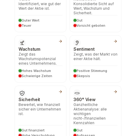
Identifiziert, wie gut der
Konsolidierte Sicht auf
Wert der Aktie ist.
Wert, Wachstum und
Sicherheit.
Guter Wert
Gut
Teuer
Vorsicht geboten
Wachstum
Sentiment
Zeigt das
Zeigt, was der Markt von
Wachstumspotenzial
einer Aktie hält.
eines Unternehmens.
Hohes Wachstum
Positive Stimmung
Schwierige Zeiten
Skepsis
Sicherheit
360° View
Bewertet, wie finanziell
Ganzheitliche
sicher ein Unternehmen
Aktienanalyse: alle
ist.
wichtigen
nicht-/finanziellen
Kennzahlen
Gut finanziert
Gut
Hohe Verschuldung
Aufpassen