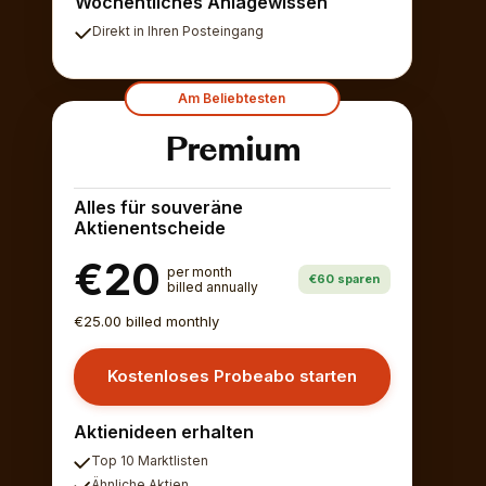
Wöchentliches Anlagewissen
Direkt in Ihren Posteingang
Am Beliebtesten
Premium
Alles für souveräne
Aktienentscheide
€20
per month
€60 sparen
billed annually
€25.00 billed monthly
Kostenloses Probeabo starten
Aktienideen erhalten
Top 10 Marktlisten
Ähnliche Aktien