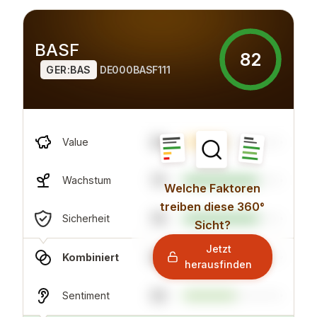
BASF
82
GER:BAS
DE000BASF111
42
Value
75
Wachstum
Welche Faktoren
treiben diese 360°
76
Sicherheit
Sicht?
Jetzt
82
Kombiniert
herausfinden
53
Sentiment