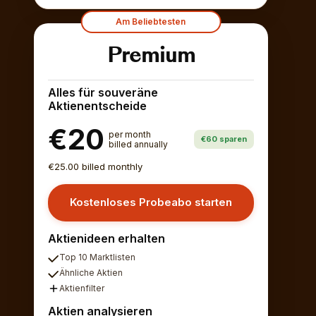
Am Beliebtesten
Premium
Alles für souveräne
Aktienentscheide
€20
per month
€60 sparen
billed annually
€25.00 billed monthly
Kostenloses Probeabo starten
Aktienideen erhalten
Top 10 Marktlisten
Ähnliche Aktien
Aktienfilter
Aktien analysieren