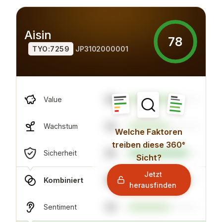
Aisin
78
TYO:7259
JP3102000001
69
Value
59
Wachstum
Welche Faktoren
treiben diese 360°
85
Sicherheit
Sicht?
Jetzt
87
Kombiniert
herausfinden
59
Sentiment