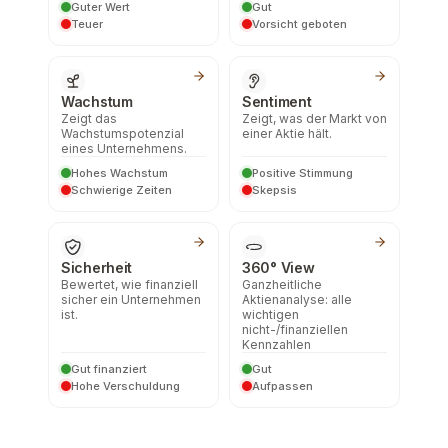
Guter Wert
Gut
Teuer
Vorsicht geboten
Wachstum
Sentiment
Zeigt das
Zeigt, was der Markt von
Wachstumspotenzial
einer Aktie hält.
eines Unternehmens.
Hohes Wachstum
Positive Stimmung
Schwierige Zeiten
Skepsis
Sicherheit
360° View
Bewertet, wie finanziell
Ganzheitliche
sicher ein Unternehmen
Aktienanalyse: alle
ist.
wichtigen
nicht-/finanziellen
Kennzahlen
Gut finanziert
Gut
Hohe Verschuldung
Aufpassen