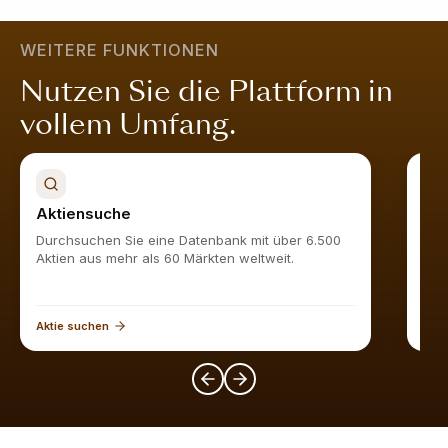
dass das Unternehmen in allen Bereichen stark ist; es
ist attraktiv bewertet, wächst nachhaltig, ist finanziell
WEITERE FUNKTIONEN
stabil und wird vom Markt geschätzt.
Mehr erfahren
.
Nutzen Sie die Plattform in
vollem Umfang.
Aktiensuche
Akt
Durchsuchen Sie eine Datenbank mit über 6.500
Find
Aktien aus mehr als 60 Märkten weltweit.
Aktie suchen
Akti