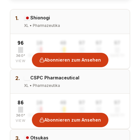
1.
Shionogi
XL • Pharmazeutika
96
10
40
97
97
97
360°
SENTIMENT
COMBINED
VALUE
GROWTH
SAFETY
Abonnieren zum Ansehen
VIEW
2.
CSPC Pharmaceutical
XL • Pharmazeutika
86
10
40
97
97
97
360°
SENTIMENT
COMBINED
VALUE
GROWTH
SAFETY
Abonnieren zum Ansehen
VIEW
3.
Otsukas