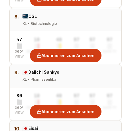
VIEW
8.
CSL
XL • Biotechnologie
57
10
40
97
97
97
360°
SENTIMENT
COMBINED
VALUE
GROWTH
SAFETY
Abonnieren zum Ansehen
VIEW
9.
Daiichi Sankyo
XL • Pharmazeutika
80
10
40
97
97
97
360°
SENTIMENT
COMBINED
VALUE
GROWTH
SAFETY
Abonnieren zum Ansehen
VIEW
10.
Eisai