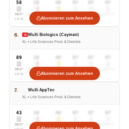
58
10
40
97
97
97
360°
SENTIMENT
COMBINED
VALUE
GROWTH
SAFETY
Abonnieren zum Ansehen
VIEW
6.
WuXi Biologics (Cayman)
XL • Life Sciences Prod. & Dienste
89
10
40
97
97
97
360°
SENTIMENT
COMBINED
VALUE
GROWTH
SAFETY
Abonnieren zum Ansehen
VIEW
7.
WuXi AppTec
XL • Life Sciences Prod. & Dienste
43
10
40
97
97
97
360°
SENTIMENT
COMBINED
VALUE
GROWTH
SAFETY
Abonnieren zum Ansehen