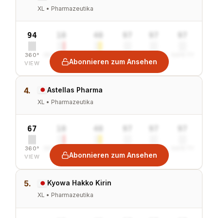
XL • Pharmazeutika
94
10
40
97
97
97
360°
SENTIMENT
COMBINED
VALUE
GROWTH
SAFETY
Abonnieren zum Ansehen
VIEW
4.
Astellas Pharma
XL • Pharmazeutika
67
10
40
97
97
97
360°
SENTIMENT
COMBINED
VALUE
GROWTH
SAFETY
Abonnieren zum Ansehen
VIEW
5.
Kyowa Hakko Kirin
XL • Pharmazeutika