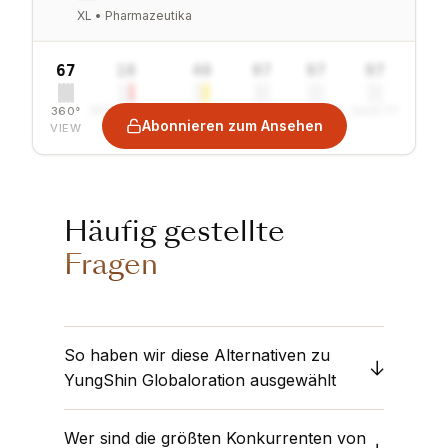
XL • Pharmazeutika
67
10
40
97
97
97
360°
SENTIMENT
COMBINED
VALUE
GROWTH
SAFETY
Abonnieren zum Ansehen
VIEW
Häufig gestellte
Fragen
So haben wir diese Alternativen zu
YungShin Globaloration ausgewählt
Wir vergleichen
YungShin Globaloration
mit
Wer sind die größten Konkurrenten von
dem
Pharmazeutika
Sektor. Obermatt