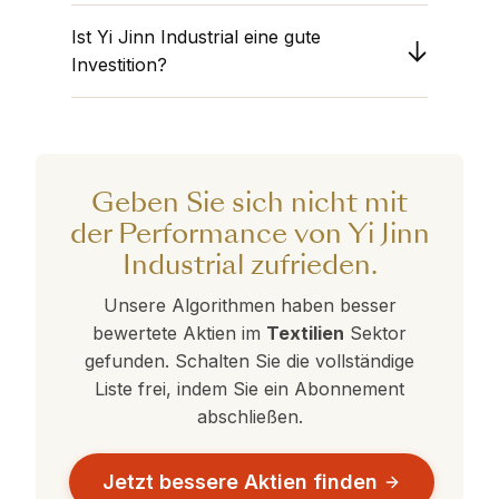
Die obige Liste zeigt die engsten
Betriebsstrukturen, um einen fairen Vergleich
Ist Yi Jinn Industrial eine gute
Wettbewerber basierend auf finanziellen
zu gewährleisten. Unser Ziel ist es, Ihnen zu
Fundamentaldaten. Überprüfen Sie den
Investition?
helfen, Unternehmen zu finden, die
"Combined Rank", um zu sehen, welche
möglicherweise bessere Value-, Growth-
Yi Jinn Industrial hat derzeit einen 360°-Rang
Konkurrenten derzeit besser abschneiden als
oder Safety-Profile bieten als Ihre aktuelle
von . Aktien mit Rängen über 50 schneiden
Yi Jinn Industrial.
Auswahl.
überdurchschnittlich ab. Vergleichen Sie dies
mit den Alternativen in der obigen Tabelle, um
Geben Sie sich nicht mit
eine datenbasierte Entscheidung zu treffen.
der Performance von Yi Jinn
Industrial zufrieden.
Unsere Algorithmen haben besser
bewertete Aktien im
Textilien
Sektor
gefunden. Schalten Sie die vollständige
Liste frei, indem Sie ein Abonnement
abschließen.
Jetzt bessere Aktien finden