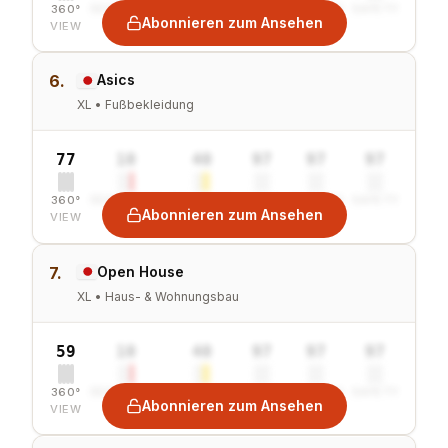
360°
SENTIMENT
COMBINED
VALUE
GROWTH
SAFETY
Abonnieren zum Ansehen
VIEW
6.
Asics
XL • Fußbekleidung
77
10
40
97
97
97
360°
SENTIMENT
COMBINED
VALUE
GROWTH
SAFETY
Abonnieren zum Ansehen
VIEW
7.
Open House
XL • Haus- & Wohnungsbau
59
10
40
97
97
97
360°
SENTIMENT
COMBINED
VALUE
GROWTH
SAFETY
Abonnieren zum Ansehen
VIEW