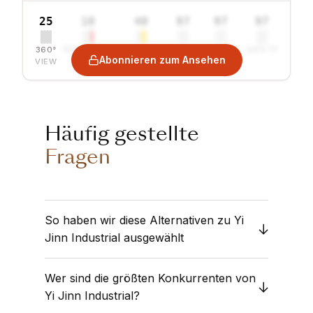
25
10
40
97
97
97
360°
SENTIMENT
COMBINED
VALUE
GROWTH
SAFETY
Abonnieren zum Ansehen
VIEW
Häufig gestellte
Fragen
So haben wir diese Alternativen zu Yi
Jinn Industrial ausgewählt
Wir vergleichen
Yi Jinn Industrial
mit dem
Wer sind die größten Konkurrenten von
Textilien
Sektor. Obermatt analysiert
Unternehmen mit ähnlichen
Yi Jinn Industrial?
Marktkapitalisierungen und