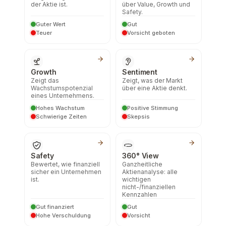
der Aktie ist.
über Value, Growth und
Safety.
Guter Wert
Gut
Teuer
Vorsicht geboten
Growth
Sentiment
Zeigt das
Zeigt, was der Markt
Wachstumspotenzial
über eine Aktie denkt.
eines Unternehmens.
Hohes Wachstum
Positive Stimmung
Schwierige Zeiten
Skepsis
Safety
360° View
Bewertet, wie finanziell
Ganzheitliche
sicher ein Unternehmen
Aktienanalyse: alle
ist.
wichtigen
nicht-/finanziellen
Kennzahlen
Gut finanziert
Gut
Hohe Verschuldung
Vorsicht