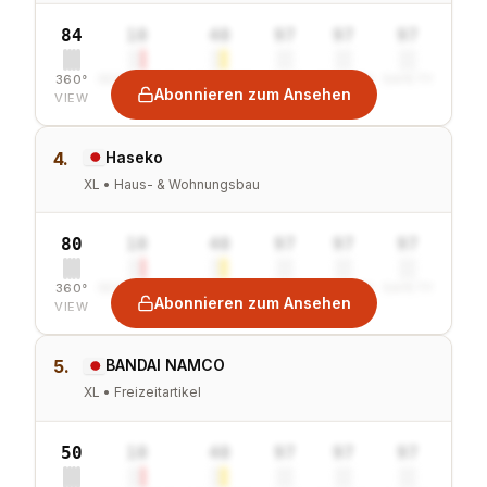
84
10
40
97
97
97
360°
SENTIMENT
COMBINED
VALUE
GROWTH
SAFETY
Abonnieren zum Ansehen
VIEW
4.
Haseko
XL • Haus- & Wohnungsbau
80
10
40
97
97
97
360°
SENTIMENT
COMBINED
VALUE
GROWTH
SAFETY
Abonnieren zum Ansehen
VIEW
5.
BANDAI NAMCO
XL • Freizeitartikel
50
10
40
97
97
97