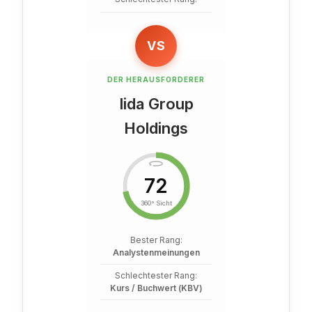
VS
DER HERAUSFORDERER
Iida Group
Holdings
72
360° Sicht
Bester Rang:
Analystenmeinungen
Schlechtester Rang:
Kurs / Buchwert (KBV)