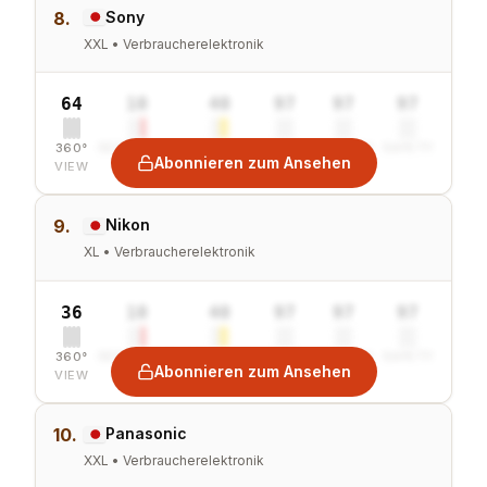
8.
Sony
XXL • Verbraucherelektronik
64
10
40
97
97
97
360°
SENTIMENT
COMBINED
VALUE
GROWTH
SAFETY
Abonnieren zum Ansehen
VIEW
9.
Nikon
XL • Verbraucherelektronik
36
10
40
97
97
97
360°
SENTIMENT
COMBINED
VALUE
GROWTH
SAFETY
Abonnieren zum Ansehen
VIEW
10.
Panasonic
XXL • Verbraucherelektronik