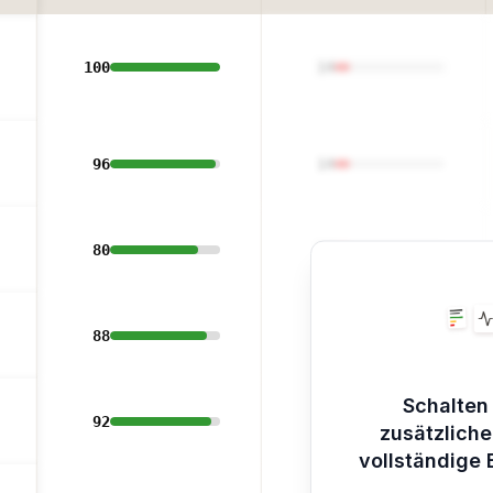
100
14
96
14
80
14
88
14
Schalten 
92
14
zusätzliche
vollständige E