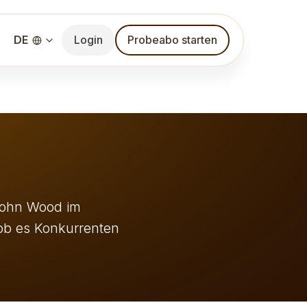
DE
Login
Probeabo starten
 John Wood im
 ob es Konkurrenten