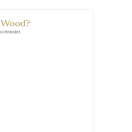
hn Wood?
bschneidet.