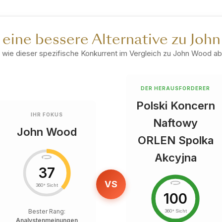
 eine bessere Alternative zu Jo
 wie dieser spezifische Konkurrent im Vergleich zu John Wood a
DER HERAUSFORDERER
Polski Koncern
IHR FOKUS
Naftowy
John Wood
ORLEN Spolka
Akcyjna
37
VS
360° Sicht
100
Bester Rang:
360° Sicht
Analystenmeinungen