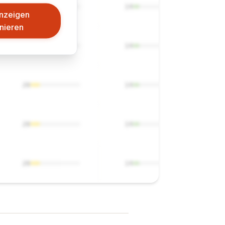
20
14
nzeigen
nieren
20
14
20
14
20
14
20
14