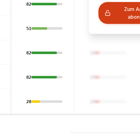
82
14
Zum A
abon
51
14
82
14
82
14
28
14