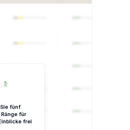
20
14
20
14
20
14
20
14
Sie fünf
20
14
 Ränge für
inblicke frei