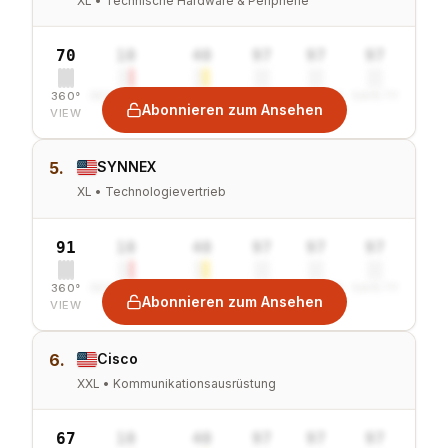
XL • Technische Hardware & Peripherie
70
10
40
97
97
97
360°
SENTIMENT
COMBINED
VALUE
GROWTH
SAFETY
Abonnieren zum Ansehen
VIEW
5.
SYNNEX
XL • Technologievertrieb
91
10
40
97
97
97
360°
SENTIMENT
COMBINED
VALUE
GROWTH
SAFETY
Abonnieren zum Ansehen
VIEW
6.
Cisco
XXL • Kommunikationsausrüstung
67
10
40
97
97
97