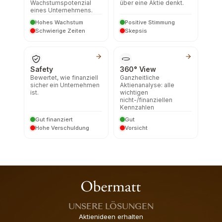
Wachstumspotenzial
über eine Aktie denkt.
eines Unternehmens.
Hohes Wachstum
Positive Stimmung
Schwierige Zeiten
Skepsis
Safety
360° View
Bewertet, wie finanziell
Ganzheitliche
sicher ein Unternehmen
Aktienanalyse: alle
ist.
wichtigen
nicht-/finanziellen
Kennzahlen
Gut finanziert
Gut
Hohe Verschuldung
Vorsicht
UNSERE LÖSUNGEN
Aktienideen erhalten