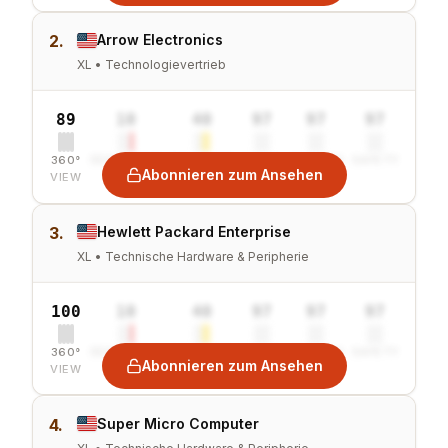
2.
Arrow Electronics
XL • Technologievertrieb
89
10
40
97
97
97
360°
SENTIMENT
COMBINED
VALUE
GROWTH
SAFETY
Abonnieren zum Ansehen
VIEW
3.
Hewlett Packard Enterprise
XL • Technische Hardware & Peripherie
100
10
40
97
97
97
360°
SENTIMENT
COMBINED
VALUE
GROWTH
SAFETY
Abonnieren zum Ansehen
VIEW
4.
Super Micro Computer