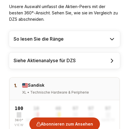
Unsere Auswahl umfasst die Aktien-Peers mit der
besten 360°-Ansicht. Sehen Sie, wie sie im Vergleich zu
DZS abschneiden.
So lesen Sie die Ränge
Siehe Aktienanalyse für DZS
1.
Sandisk
XL • Technische Hardware & Peripherie
100
10
40
97
97
97
360°
SENTIMENT
COMBINED
VALUE
GROWTH
SAFETY
Abonnieren zum Ansehen
VIEW