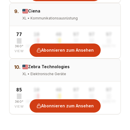
9.
Ciena
XL • Kommunikationsausrüstung
77
10
40
97
97
97
360°
SENTIMENT
COMBINED
VALUE
GROWTH
SAFETY
Abonnieren zum Ansehen
VIEW
10.
Zebra Technologies
XL • Elektronische Geräte
85
10
40
97
97
97
360°
SENTIMENT
COMBINED
VALUE
GROWTH
SAFETY
Abonnieren zum Ansehen
VIEW