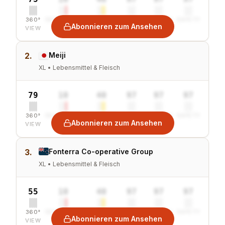
360°
SENTIMENT
COMBINED
VALUE
GROWTH
SAFETY
Abonnieren zum Ansehen
VIEW
2.
Meiji
XL • Lebensmittel & Fleisch
79
10
40
97
97
97
360°
SENTIMENT
COMBINED
VALUE
GROWTH
SAFETY
Abonnieren zum Ansehen
VIEW
3.
Fonterra Co-operative Group
XL • Lebensmittel & Fleisch
55
10
40
97
97
97
360°
SENTIMENT
COMBINED
VALUE
GROWTH
SAFETY
Abonnieren zum Ansehen
VIEW