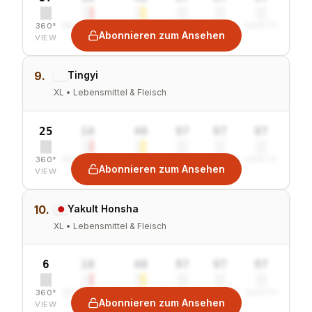
360°
SENTIMENT
COMBINED
VALUE
GROWTH
SAFETY
Abonnieren zum Ansehen
VIEW
9.
Tingyi
XL • Lebensmittel & Fleisch
25
10
40
97
97
97
360°
SENTIMENT
COMBINED
VALUE
GROWTH
SAFETY
Abonnieren zum Ansehen
VIEW
10.
Yakult Honsha
XL • Lebensmittel & Fleisch
6
10
40
97
97
97
360°
SENTIMENT
COMBINED
VALUE
GROWTH
SAFETY
Abonnieren zum Ansehen
VIEW