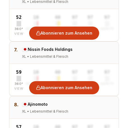
XL • Lebensmittel & Fleisch
52
10
40
97
97
97
360°
SENTIMENT
COMBINED
VALUE
GROWTH
SAFETY
Abonnieren zum Ansehen
VIEW
7.
Nissin Foods Holdings
XL • Lebensmittel & Fleisch
59
10
40
97
97
97
360°
SENTIMENT
COMBINED
VALUE
GROWTH
SAFETY
Abonnieren zum Ansehen
VIEW
8.
Ajinomoto
XL • Lebensmittel & Fleisch
57
10
40
97
97
97