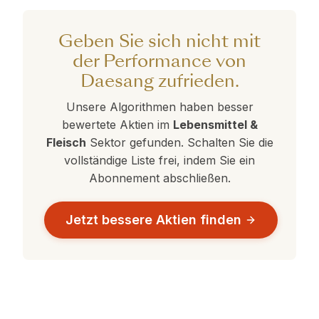
oder Safety-Profile bieten als Ihre aktuelle
überdurchschnittlich ab. Vergleichen Sie dies
Daesang.
Auswahl.
mit den Alternativen in der obigen Tabelle, um
Geben Sie sich nicht mit
eine datenbasierte Entscheidung zu treffen.
der Performance von
Daesang zufrieden.
Unsere Algorithmen haben besser
bewertete Aktien im
Lebensmittel &
Fleisch
Sektor gefunden. Schalten Sie die
vollständige Liste frei, indem Sie ein
Abonnement abschließen.
Jetzt bessere Aktien finden