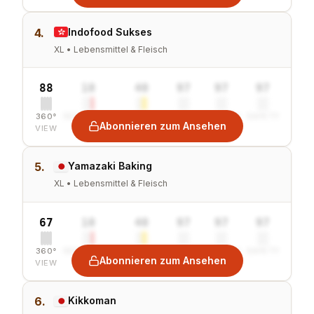
4.
Indofood Sukses
XL • Lebensmittel & Fleisch
88
10
40
97
97
97
360°
SENTIMENT
COMBINED
VALUE
GROWTH
SAFETY
Abonnieren zum Ansehen
VIEW
5.
Yamazaki Baking
XL • Lebensmittel & Fleisch
67
10
40
97
97
97
360°
SENTIMENT
COMBINED
VALUE
GROWTH
SAFETY
Abonnieren zum Ansehen
VIEW
6.
Kikkoman