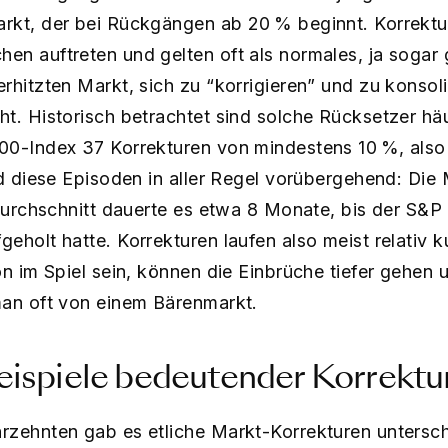
rkt, der bei Rückgängen ab 20 % beginnt. Korrektu
en auftreten und gelten oft als normales, ja soga
rhitzten Markt, sich zu “korrigieren” und zu konsol
t. Historisch betrachtet sind solche Rücksetzer häu
0-Index 37 Korrekturen von mindestens 10 %, also a
nd diese Episoden in aller Regel vorübergehend: Die
 Durchschnitt dauerte es etwa 8 Monate, bis der S&P
holt hatte. Korrekturen laufen also meist relativ kur
on im Spiel sein, können die Einbrüche tiefer gehen 
man oft von einem Bärenmarkt.
eispiele bedeutender Korrektu
rzehnten gab es etliche Markt-Korrekturen untersc