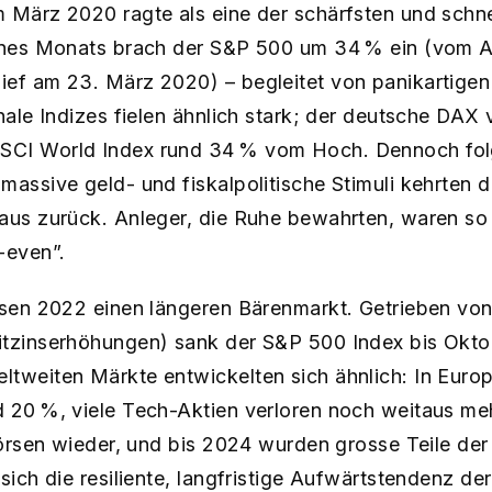
 März 2020 ragte als eine der schärfsten und schne
eines Monats brach der S&P 500 um 34 % ein​ (vom A
ief am 23. März 2020) – begleitet von panikartige
nale Indizes fielen ähnlich stark; der deutsche DAX 
CI World Index rund 34 % vom Hoch. Dennoch folgt
massive geld- und fiskalpolitische Stimuli kehrten d
aus zurück​. Anleger, die Ruhe bewahrten, waren so
-even”.
rsen 2022 einen längeren Bärenmarkt. Getrieben von
itzinserhöhungen) sank der S&P 500 Index bis Okt
ltweiten Märkte entwickelten sich ähnlich: In Euro
d 20 %, viele Tech-Aktien verloren noch weitaus me
 Börsen wieder, und bis 2024 wurden grosse Teile de
sich die resiliente, langfristige Aufwärtstendenz de