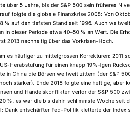
te über 5 Jahre, bis der S&P 500 sein früheres Nive
arauf folgte die globale Finanzkrise 2008: Von Okt
8 % auf den tiefsten Stand seit 1996​. Auch weltwei
ren in dieser Periode etwa 40–50 % an Wert. Die Erh
rst 2013 nachhaltig über das Vorkrisen-Hoch.
m es häufiger zu mittelgrossen Korrekturen: 2011 s
e US-Herabstufung für einen knapp 19%-igen Rücks
e in China die Börsen weltweit zittern (der S&P 50
noch stärker). Ende 2018 folgte eine heftige, aber k
insen und Handelskonflikten verlor der S&P 500 z
0 %​, es war die bis dahin schlimmste Woche seit d
l: Dank entschärfter Fed-Politik kletterte der Index
.