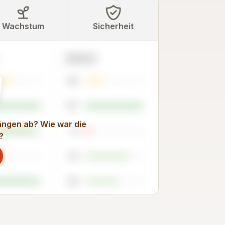
Wachstum
Sicherheit
2023
30
97
rängen ab? Wie war die
9
?
73
55