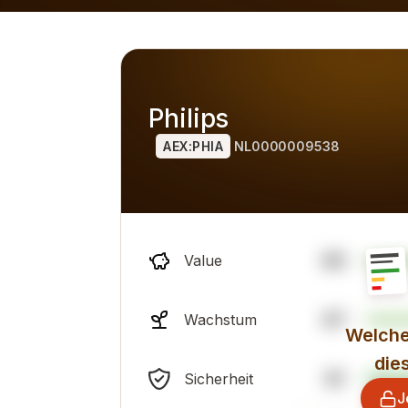
rgleich zu Alternativen) für 2026 ist das allgemeine profes
Philips
AEX:PHIA
NL0000009538
60
Value
67
Wachstum
Welche
die
91
Sicherheit
J