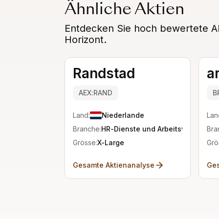
Ähnliche Aktien
Entdecken Sie hoch bewertete Alte
Horizont.
Randstad
a
AEX:RAND
B
Land:
Niederlande
Lan
Branche:
HR-Dienste und Arbeitsvermittlun
Bra
Grösse:
X-Large
Grö
Gesamte Aktienanalyse
Ges