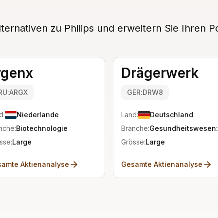
rnativen zu Philips und erweitern Sie Ihren Po
rgenx
Drägerwerk
RU:ARGX
GER:DRW8
d:
Niederlande
Land:
Deutschland
g
nche:
Biotechnologie
Branche:
Gesundheitswesen:
sse:
Large
Grösse:
Large
amte Aktienanalyse
Gesamte Aktienanalyse