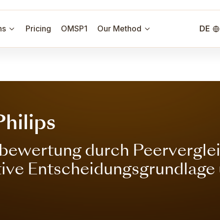
ns
Pricing
OMSP1
Our Method
DE
hilips
ewertung durch Peervergleic
ktive Entscheidungsgrundlage