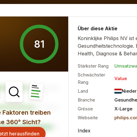
sionelle Sentiment und die...
mehr
Über diese Aktie
Koninklijke Philips NV is
81
Gesundheitstechnologie. 
Health, Diagnose & Beha
Stärkster Rang
Umsatzw
Schwächster
Value
Rang
Land
Nieder
Branche
Gesundhei
Grösse
X-Large
 Faktoren treiben
Webseite
philips.c
se 360° Sicht?
Index
etzt herausfinden