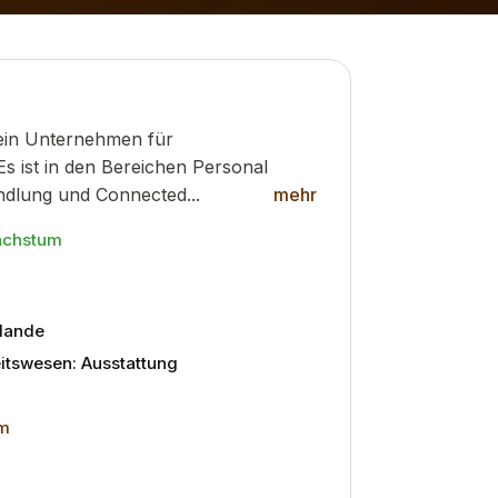
t ein Unternehmen für
Es ist in den Bereichen Personal
ndlung und Connected...
mehr
achstum
lande
tswesen: Ausstattung
om