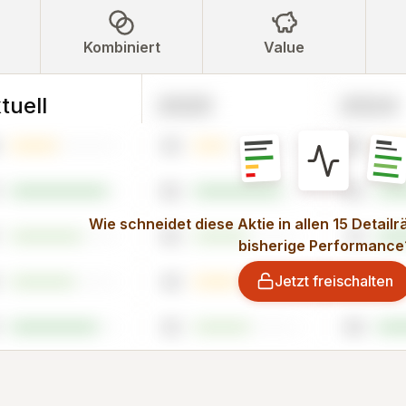
Kombiniert
Value
tuell
2025
2024
30
49
82
95
Wie schneidet diese Aktie in allen 15 Detail
50
91
bisherige Performance
Jetzt freischalten
42
37
52
94