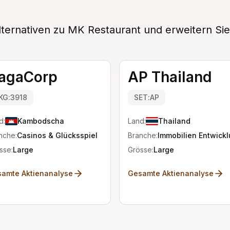
ternativen zu MK Restaurant und erweitern Sie
agaCorp
AP Thailand
KG:3918
SET:AP
d:
Kambodscha
Land:
Thailand
nche:
Casinos & Glücksspiel
Branche:
Immobilien Entwick
sse:
Large
Grösse:
Large
amte Aktienanalyse
Gesamte Aktienanalyse