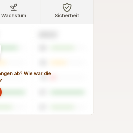
Wachstum
Sicherheit
2023
68
45
rängen ab? Wie war die
13
?
97
67