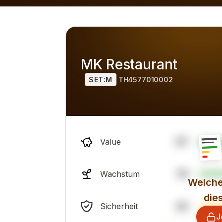
ich zu Alternativen), ist das allgemeine professionelle Sen
MK Restaurant
SET:M
TH4577010002
87
Value
79
Wachstum
Welche
die
42
Sicherheit
J