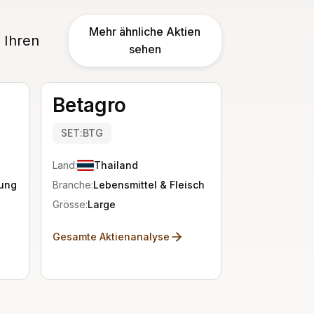
Mehr ähnliche Aktien
 Ihren
sehen
Betagro
SET:BTG
Land:
Thailand
lung
Branche:
Lebensmittel & Fleisch
Grösse:
Large
Gesamte Aktienanalyse