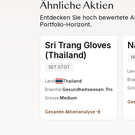
Ähnliche Aktien
Entdecken Sie hoch bewertete Al
Portfolio-Horizont.
Sri Trang Gloves
N
(Thailand)
H
SET:STGT
Lan
Bra
Land:
Thailand
Grö
Branche:
Gesundheitswesen: Produkte
Grösse:
Medium
Ges
Gesamte Aktienanalyse