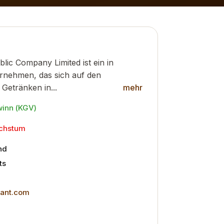
ic Company Limited ist ein in
rnehmen, das sich auf den
Getränken in...
mehr
winn (KGV)
achstum
nd
ts
rant.com