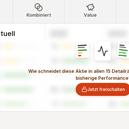
Kombiniert
Value
tuell
2025
2024
31
78
79
44
Wie schneidet diese Aktie in allen 15 Detail
1
7
bisherige Performance
Jetzt freischalten
99
99
71
62