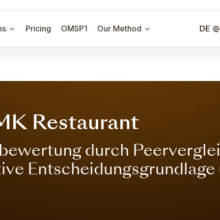
ns
Pricing
OMSP1
Our Method
DE
 MK Restaurant
ewertung durch Peervergleic
ktive Entscheidungsgrundlage