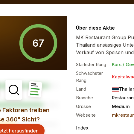
timent und die finanzielle...
mehr
Über diese Aktie
MK Restaurant Group Publ
67
Thailand ansässiges Unte
Verkauf von Speisen und 
Stärkster Rang
Kurs / Ge
Schwächster
Kapitalw
Rang
Land
Thaila
Branche
Restauran
Grösse
Medium
 Faktoren treiben
Webseite
mkrestau
se 360° Sicht?
Index
etzt herausfinden