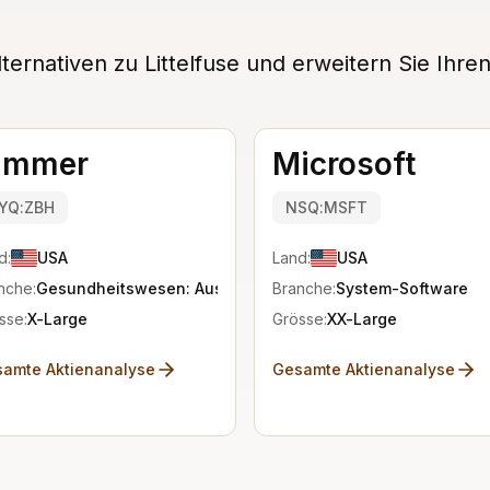
ernativen zu Littelfuse und erweitern Sie Ihre
immer
Microsoft
YQ:ZBH
NSQ:MSFT
d:
USA
Land:
USA
nche:
Gesundheitswesen: Ausstattung
Branche:
System-Software
sse:
X-Large
Grösse:
XX-Large
amte Aktienanalyse
Gesamte Aktienanalyse