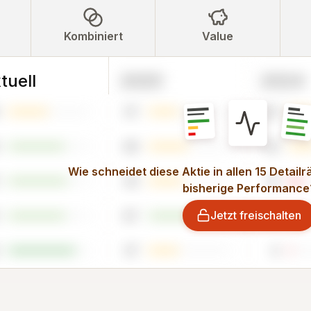
Kombiniert
Value
tuell
2025
2024
37
32
49
34
Wie schneidet diese Aktie in allen 15 Detail
43
15
bisherige Performance
Jetzt freischalten
67
50
37
4