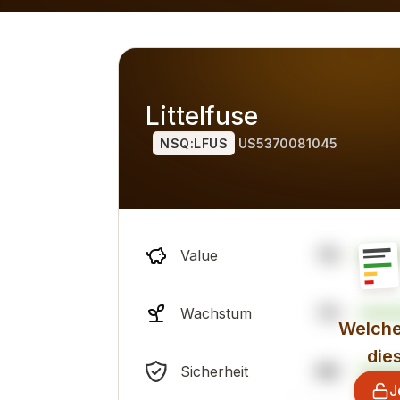
gleich zu Alternativen) für 2026 ist das allgemeine profes
Littelfuse
NSQ:LFUS
US5370081045
70
Value
73
Wachstum
Welche
die
69
Sicherheit
J