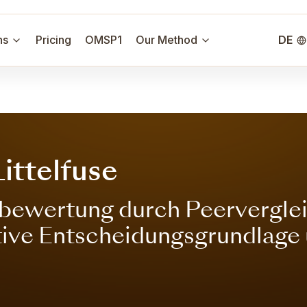
ns
Pricing
OMSP1
Our Method
DE
ittelfuse
ewertung durch Peervergleic
ktive Entscheidungsgrundlage