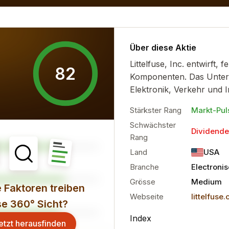
sionelle Sentiment und die...
mehr
Über diese Aktie
Littelfuse, Inc. entwirft, 
82
Komponenten. Das Untern
Elektronik, Verkehr und In
Stärkster Rang
Markt-Pul
Schwächster
Dividende
Rang
Land
USA
Branche
Electroni
Grösse
Medium
 Faktoren treiben
Webseite
littelfuse
se 360° Sicht?
Index
etzt herausfinden