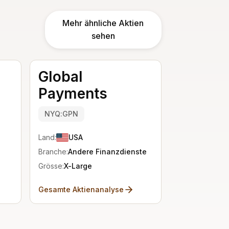
Mehr ähnliche Aktien
n
sehen
Global
Payments
NYQ:GPN
Land:
USA
Branche:
Andere Finanzdienste
Grösse:
X-Large
Gesamte Aktienanalyse