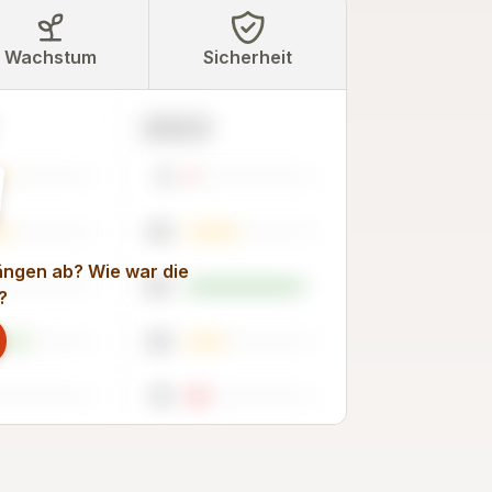
Wachstum
Sicherheit
2023
6
39
rängen ab? Wie war die
89
?
28
16