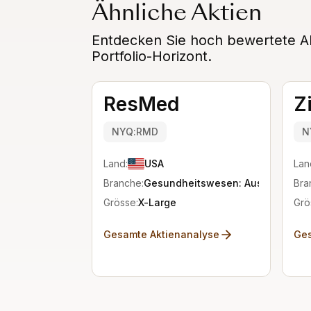
Ähnliche Aktien
Entdecken Sie hoch bewertete Alt
Portfolio-Horizont.
ResMed
Z
NYQ:RMD
N
Land:
USA
Lan
Branche:
Gesundheitswesen: Ausstattung
Bra
Grösse:
X-Large
Grö
Gesamte Aktienanalyse
Ges