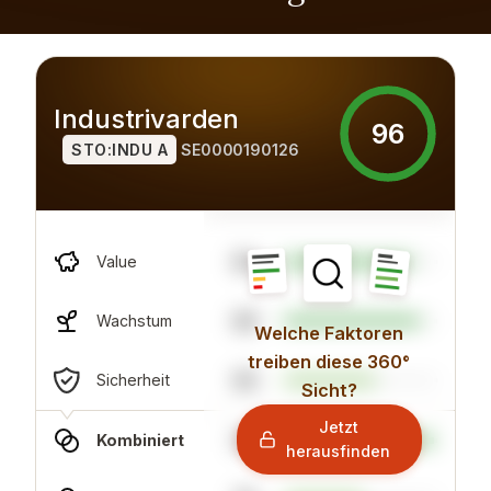
Industrivarden
96
STO:INDU A
SE0000190126
84
Value
89
Wachstum
Welche Faktoren
treiben diese 360°
60
Sicherheit
Sicht?
Jetzt
98
Kombiniert
herausfinden