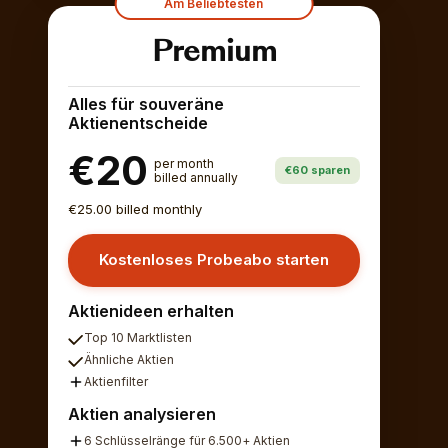
Am Beliebtesten
Premium
Alles für souveräne
Aktienentscheide
€20
per month
€60 sparen
billed annually
€25.00 billed monthly
Kostenloses Probeabo starten
Aktienideen erhalten
Top 10 Marktlisten
Ähnliche Aktien
Aktienfilter
Aktien analysieren
6 Schlüsselränge für 6.500+ Aktien