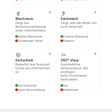
Wachstum
Sentiment
Zeigt das
Zeigt, was der Markt von
Wachstumspotenzial
einer Aktie hält.
eines Unternehmens.
Hohes Wachstum
Positive Stimmung
Schwierige Zeiten
Skepsis
Sicherheit
360° View
Bewertet, wie finanziell
Ganzheitliche
sicher ein Unternehmen
Aktienanalyse: alle
ist.
wichtigen
nicht-/finanziellen
Kennzahlen
Gut finanziert
Gut
Hohe Verschuldung
Aufpassen