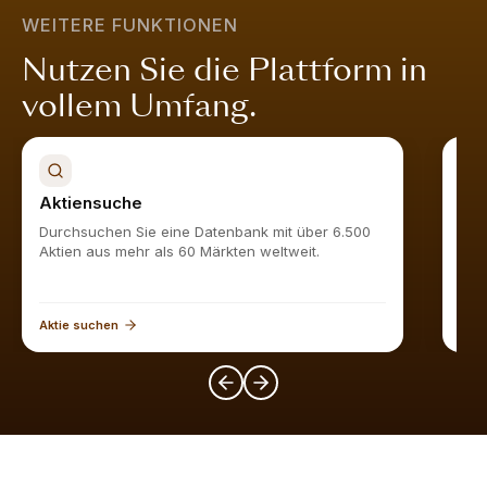
ist attraktiv bewertet, wächst nachhaltig, ist finanziell
WEITERE FUNKTIONEN
stabil und wird vom Markt geschätzt.
Mehr erfahren
.
Nutzen Sie die Plattform in
vollem Umfang.
Aktiensuche
Akt
Durchsuchen Sie eine Datenbank mit über 6.500
Find
Aktien aus mehr als 60 Märkten weltweit.
Aktie suchen
Akti