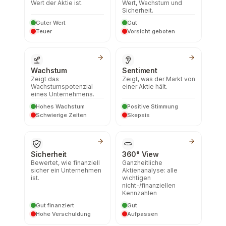
Wert der Aktie ist.
Wert, Wachstum und
Sicherheit.
Guter Wert
Gut
Teuer
Vorsicht geboten
Wachstum
Sentiment
Zeigt das
Zeigt, was der Markt von
Wachstumspotenzial
einer Aktie hält.
eines Unternehmens.
Hohes Wachstum
Positive Stimmung
Schwierige Zeiten
Skepsis
Sicherheit
360° View
Bewertet, wie finanziell
Ganzheitliche
sicher ein Unternehmen
Aktienanalyse: alle
ist.
wichtigen
nicht-/finanziellen
Kennzahlen
Gut finanziert
Gut
Hohe Verschuldung
Aufpassen