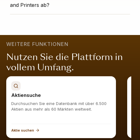
werden. Ein 360° Sicht Rang von 75 bedeutet, dass
and Printers ab?
Vorurteilen und Interessenkonflikten sind.
das Unternehmen besser aufgestellt ist als 75%
vergleichbarer Unternehmen. Ein hoher Wert zeigt,
Werden Sie Obermatt-Abonnent und sehen Sie alle
dass das Unternehmen in allen Bereichen stark ist; es
ähnlichen Aktien
hier
.
ist attraktiv bewertet, wächst nachhaltig, ist finanziell
stabil und wird vom Markt geschätzt.
Mehr erfahren
.
WEITERE FUNKTIONEN
Nutzen Sie die Plattform in
vollem Umfang.
Aktiensuche
Akt
Durchsuchen Sie eine Datenbank mit über 6.500
Find
Aktien aus mehr als 60 Märkten weltweit.
Aktie suchen
Akti