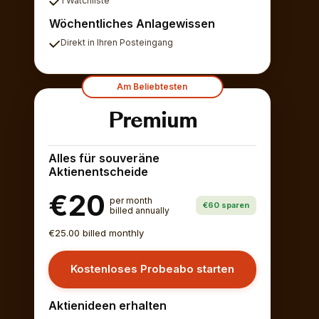
1 Watchliste
Wöchentliches Anlagewissen
Direkt in Ihren Posteingang
Am Beliebtesten
Premium
Alles für souveräne
Aktienentscheide
€20
per month
€60 sparen
billed annually
€25.00 billed monthly
Kostenloses Probeabo starten
Aktienideen erhalten