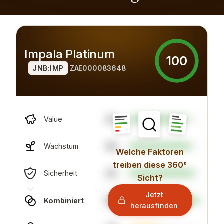
Impala Platinum
100
JNB:IMP
ZAE000083648
83
Value
88
Wachstum
Welche Faktoren
treiben diese 360°
92
Sicherheit
Sicht?
Jetzt
100
Kombiniert
herausfinden